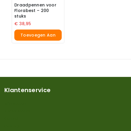
Draadpennen voor
Florabest – 200
stuks
€
38,95
Toevoegen Aan
Winkelwagen
Klantenservice
Mijn account
Klantenservice
Contact
Over ons