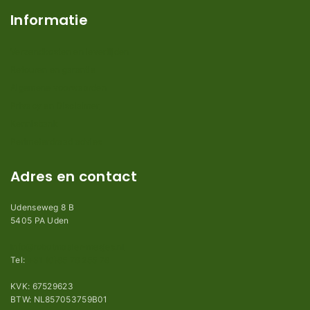
Informatie
Verzendkosten en levertijden
Retouren en garantie
Algemene voorwaarden
Privacy en Disclaimer
Kennisbank
Perimeterdraad advies
Adres en contact
Udenseweg 8 B
5405 PA Uden
info@robotmaaier-mesjes.nl
Tel:
+31 (0)85 78 255 78
KVK: 67529623
BTW: NL857053759B01