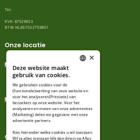
info@robotmaaier-mesjes.nl
Tel:
+31 (0)85 78 255 78
KVK: 67529623
BTW: NL857053759B01
Onze locatie
×
Deze website maakt
DUTCH
gebruik van cookies.
FRENCH
We gebruiken cookies voor de
(functionele)werking van onze website en
GERMAN
voor het analyseren(Prestatie) van
bezoekers op onze website. Voor het
analyseren en meten van onze advertenties
(Marketing) delen we gegevens met onze
advertentie partners.
Kies hieronder welke cookies u wil toestaan.
Over ons
Wil je alles toestaan klik dan direct op Alles