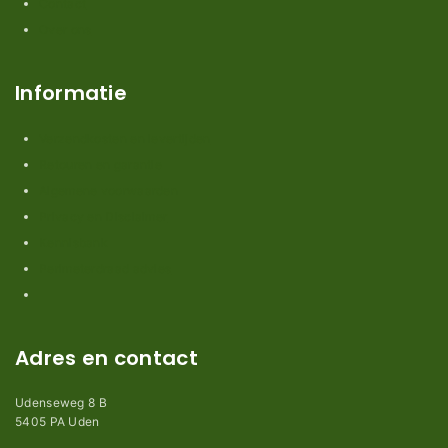
Contact
Over ons
Informatie
Verzendkosten en levertijden
Retouren en garantie
Algemene voorwaarden
Privacy en Disclaimer
Kennisbank
Perimeterdraad advies
Adres en contact
Udenseweg 8 B
5405 PA Uden