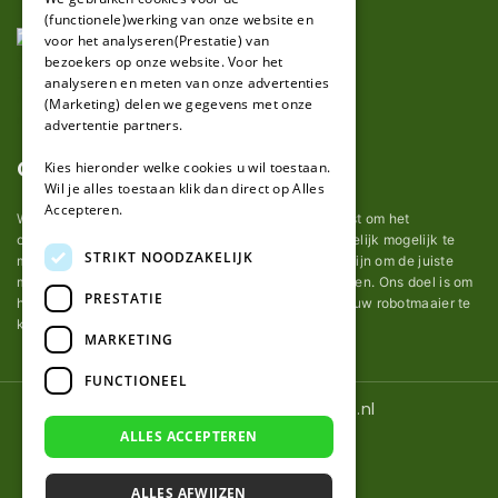
(functionele)werking van onze website en
GERMAN
voor het analyseren(Prestatie) van
bezoekers op onze website. Voor het
analyseren en meten van onze advertenties
(Marketing) delen we gegevens met onze
advertentie partners.
Over ons
Kies hieronder welke cookies u wil toestaan.
Wil je alles toestaan klik dan direct op Alles
Accepteren.
Wij van robotmaaier-mesjes.nl doen ons uiterste best om het
onderhoud van robot grasmaaier mesjes zo gemakkelijk mogelijk te
STRIKT NOODZAKELIJK
maken. Uit ervaring merkten we hoe lastig het kan zijn om de juiste
messen voor een automatische grasmachine te vinden. Ons doel is om
PRESTATIE
het u makkelijk te maken om de goede mesjes voor uw robotmaaier te
kopen.
MARKETING
FUNCTIONEEL
© 2026 Robotmaaier-mesjes.nl
ALLES ACCEPTEREN
ALLES AFWIJZEN