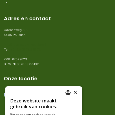
Adres en contact
Udenseweg 8 B
5405 PA Uden
info@robotmaaier-mesjes.nl
Tel:
+31 (0)85 78 255 78
KVK: 67529623
BTW: NL857053759B01
Onze locatie
×
Deze website maakt
DUTCH
gebruik van cookies.
FRENCH
We gebruiken cookies voor de