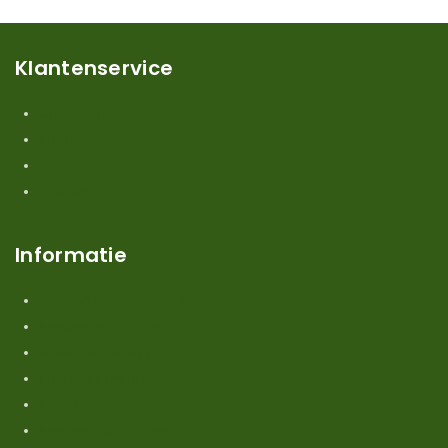
Klantenservice
Mijn account
Klantenservice
Contact
Over ons
Informatie
Verzendkosten en levertijden
Retouren en garantie
Algemene voorwaarden
Privacy en Disclaimer
Kennisbank
Perimeterdraad advies