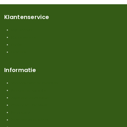
Klantenservice
Mijn account
Klantenservice
Contact
Over ons
Informatie
Verzendkosten en levertijden
Retouren en garantie
Algemene voorwaarden
Privacy en Disclaimer
Kennisbank
Perimeterdraad advies