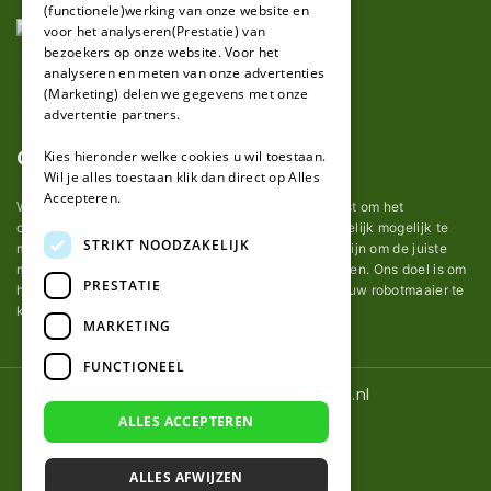
(functionele)werking van onze website en
GERMAN
voor het analyseren(Prestatie) van
bezoekers op onze website. Voor het
analyseren en meten van onze advertenties
(Marketing) delen we gegevens met onze
advertentie partners.
Over ons
Kies hieronder welke cookies u wil toestaan.
Wil je alles toestaan klik dan direct op Alles
Accepteren.
Wij van robotmaaier-mesjes.nl doen ons uiterste best om het
onderhoud van robot grasmaaier mesjes zo gemakkelijk mogelijk te
STRIKT NOODZAKELIJK
maken. Uit ervaring merkten we hoe lastig het kan zijn om de juiste
messen voor een automatische grasmachine te vinden. Ons doel is om
PRESTATIE
het u makkelijk te maken om de goede mesjes voor uw robotmaaier te
kopen.
MARKETING
FUNCTIONEEL
© 2026 Robotmaaier-mesjes.nl
ALLES ACCEPTEREN
ALLES AFWIJZEN