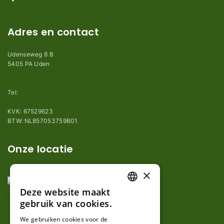
Adres en contact
Udenseweg 8 B
5405 PA Uden
info@robotmaaier-mesjes.nl
Tel:
+31 (0)85 78 255 78
KVK: 67529623
BTW: NL857053759B01
Onze locatie
×
Deze website maakt
DUTCH
gebruik van cookies.
FRENCH
We gebruiken cookies voor de