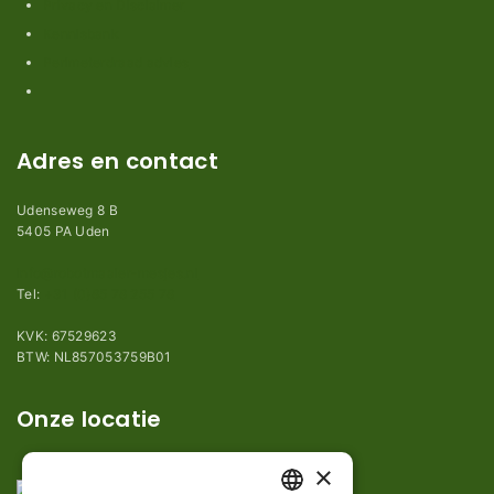
Privacy en Disclaimer
Kennisbank
Perimeterdraad advies
Adres en contact
Udenseweg 8 B
5405 PA Uden
info@robotmaaier-mesjes.nl
Tel:
+31 (0)85 78 255 78
KVK: 67529623
BTW: NL857053759B01
Onze locatie
×