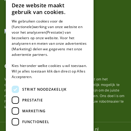
Deze website maakt
DUTCH
gebruik van cookies.
FRENCH
We gebruiken cookies voor de
(functionele)werking van onze website en
GERMAN
voor het analyseren(Prestatie) van
bezoekers op onze website. Voor het
analyseren en meten van onze advertenties
(Marketing) delen we gegevens met onze
advertentie partners.
Over ons
Kies hieronder welke cookies u wil toestaan.
Wil je alles toestaan klik dan direct op Alles
Accepteren.
Wij van robotmaaier-mesjes.nl doen ons uiterste best om het
onderhoud van robot grasmaaier mesjes zo gemakkelijk mogelijk te
STRIKT NOODZAKELIJK
maken. Uit ervaring merkten we hoe lastig het kan zijn om de juiste
messen voor een automatische grasmachine te vinden. Ons doel is om
PRESTATIE
het u makkelijk te maken om de goede mesjes voor uw robotmaaier te
kopen.
MARKETING
FUNCTIONEEL
© 2026 Robotmaaier-mesjes.nl