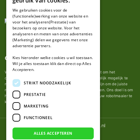
gebruik van cookies.
FRENCH
We gebruiken cookies voor de
(functionele)werking van onze website en
GERMAN
voor het analyseren(Prestatie) van
bezoekers op onze website. Voor het
analyseren en meten van onze advertenties
(Marketing) delen we gegevens met onze
advertentie partners.
Over ons
Kies hieronder welke cookies u wil toestaan.
Wil je alles toestaan klik dan direct op Alles
Accepteren.
Wij van robotmaaier-mesjes.nl doen ons uiterste best om het
onderhoud van robot grasmaaier mesjes zo gemakkelijk mogelijk te
STRIKT NOODZAKELIJK
maken. Uit ervaring merkten we hoe lastig het kan zijn om de juiste
messen voor een automatische grasmachine te vinden. Ons doel is om
PRESTATIE
het u makkelijk te maken om de goede mesjes voor uw robotmaaier te
kopen.
MARKETING
FUNCTIONEEL
© 2026 Robotmaaier-mesjes.nl
ALLES ACCEPTEREN