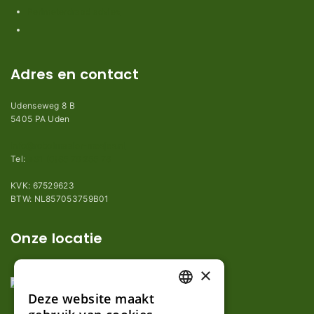
Perimeterdraad advies
Adres en contact
Udenseweg 8 B
5405 PA Uden
info@robotmaaier-mesjes.nl
Tel:
+31 (0)85 78 255 78
KVK: 67529623
BTW: NL857053759B01
Onze locatie
×
Deze website maakt
DUTCH