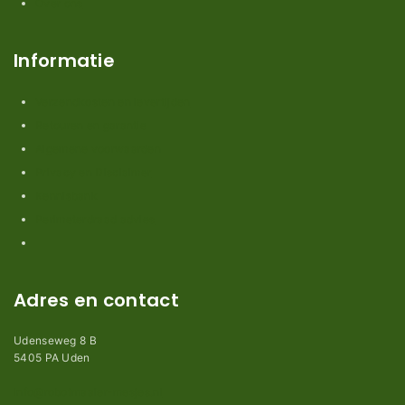
Over ons
Informatie
Verzendkosten en levertijden
Retouren en garantie
Algemene voorwaarden
Privacy en Disclaimer
Kennisbank
Perimeterdraad advies
Adres en contact
Udenseweg 8 B
5405 PA Uden
info@robotmaaier-mesjes.nl