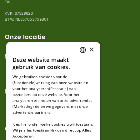
Tel:
+31 (0)85 78 255 78
KVK: 67529623
BTW: NL857053759B01
Onze locatie
×
Deze website maakt
DUTCH
gebruik van cookies.
FRENCH
We gebruiken cookies voor de
(functionele)werking van onze website en
GERMAN
voor het analyseren(Prestatie) van
bezoekers op onze website. Voor het
analyseren en meten van onze advertenties
(Marketing) delen we gegevens met onze
advertentie partners.
Kies hieronder welke cookies u wil toestaan.
Over ons
Wil je alles toestaan klik dan direct op Alles
Accepteren.