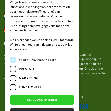
We gebruiken cookies voor de
(functionele)werking van onze website en
GERMAN
voor het analyseren(Prestatie) van
bezoekers op onze website. Voor het
analyseren en meten van onze advertenties
(Marketing) delen we gegevens met onze
advertentie partners.
Kies hieronder welke cookies u wil toestaan.
Over ons
Wil je alles toestaan klik dan direct op Alles
Accepteren.
Wij van robotmaaier-mesjes.nl doen ons uiterste best om het
onderhoud van robot grasmaaier mesjes zo gemakkelijk mogelijk te
STRIKT NOODZAKELIJK
maken. Uit ervaring merkten we hoe lastig het kan zijn om de juiste
messen voor een automatische grasmachine te vinden. Ons doel is om
PRESTATIE
het u makkelijk te maken om de goede mesjes voor uw robotmaaier te
MARKETING
kopen.
FUNCTIONEEL
© 2026 Robotmaaier-mesjes.nl
ALLES ACCEPTEREN