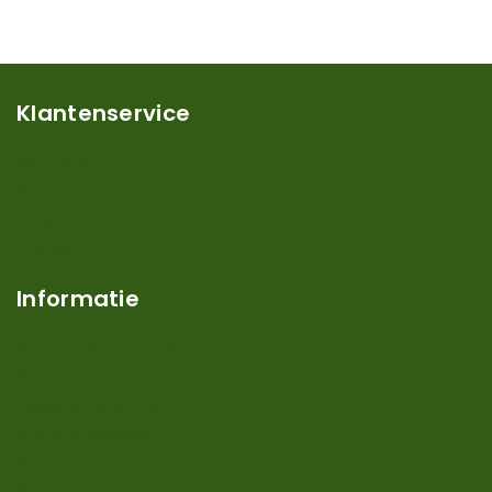
Klantenservice
Mijn account
Klantenservice
Contact
Over ons
Informatie
Verzendkosten en levertijden
Retouren en garantie
Algemene voorwaarden
Privacy en Disclaimer
Kennisbank
Perimeterdraad advies