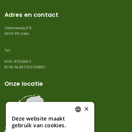
Adres en contact
Udenseweg 8 B
5405 PA Uden
info@robotmaaier-mesjes.nl
Tel:
+31 (0)85 78 255 78
KVK: 67529623
BTW: NL857053759B01
Onze locatie
×
Deze website maakt
DUTCH
gebruik van cookies.
FRENCH