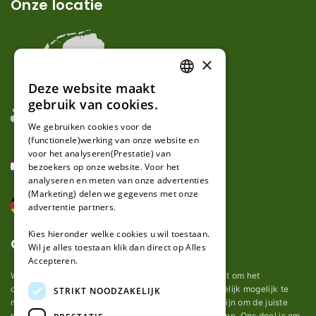
Onze locatie
×
Deze website maakt
DUTCH
gebruik van cookies.
FRENCH
We gebruiken cookies voor de
(functionele)werking van onze website en
GERMAN
voor het analyseren(Prestatie) van
bezoekers op onze website. Voor het
analyseren en meten van onze advertenties
(Marketing) delen we gegevens met onze
advertentie partners.
Kies hieronder welke cookies u wil toestaan.
Over ons
Wil je alles toestaan klik dan direct op Alles
Accepteren.
Wij van robotmaaier-mesjes.nl doen ons uiterste best om het
onderhoud van robot grasmaaier mesjes zo gemakkelijk mogelijk te
STRIKT NOODZAKELIJK
maken. Uit ervaring merkten we hoe lastig het kan zijn om de juiste
messen voor een automatische grasmachine te vinden. Ons doel is om