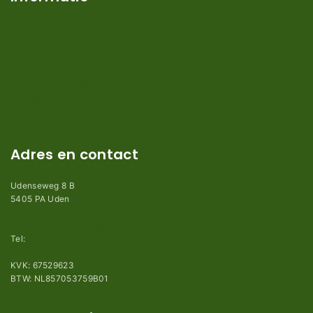
Verzendkosten en levertijden
Retouren en garantie
Algemene voorwaarden
Privacy en Disclaimer
Kennisbank
Perimeterdraad advies
Adres en contact
Udenseweg 8 B
5405 PA Uden
info@robotmaaier-mesjes.nl
Tel:
+31 (0)85 78 255 78
KVK: 67529623
BTW: NL857053759B01