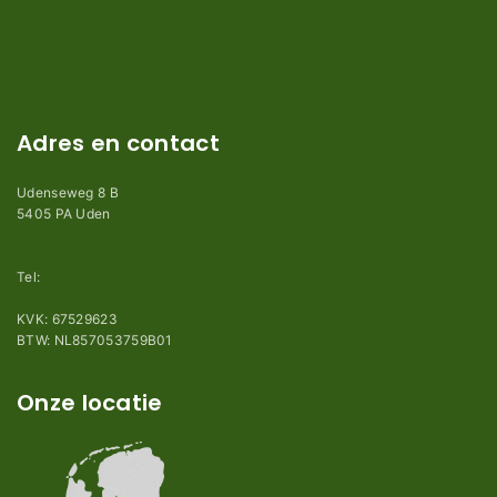
Algemene voorwaarden
Privacy en Disclaimer
Kennisbank
Perimeterdraad advies
Adres en contact
Udenseweg 8 B
5405 PA Uden
info@robotmaaier-mesjes.nl
Tel:
+31 (0)85 78 255 78
KVK: 67529623
BTW: NL857053759B01
Onze locatie