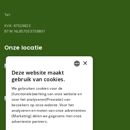
info@robotmaaier-mesjes.nl
Tel:
+31 (0)85 78 255 78
KVK: 67529623
BTW: NL857053759B01
Onze locatie
×
Deze website maakt
DUTCH
gebruik van cookies.
FRENCH
We gebruiken cookies voor de
(functionele)werking van onze website en
GERMAN
voor het analyseren(Prestatie) van
bezoekers op onze website. Voor het
analyseren en meten van onze advertenties
(Marketing) delen we gegevens met onze
advertentie partners.