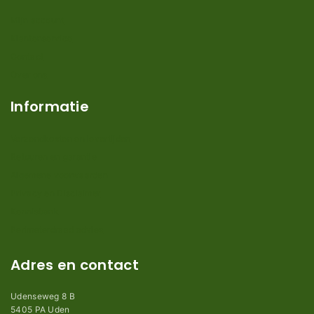
Mijn account
Klantenservice
Contact
Over ons
Informatie
Verzendkosten en levertijden
Retouren en garantie
Algemene voorwaarden
Privacy en Disclaimer
Kennisbank
Perimeterdraad advies
Adres en contact
Udenseweg 8 B
5405 PA Uden