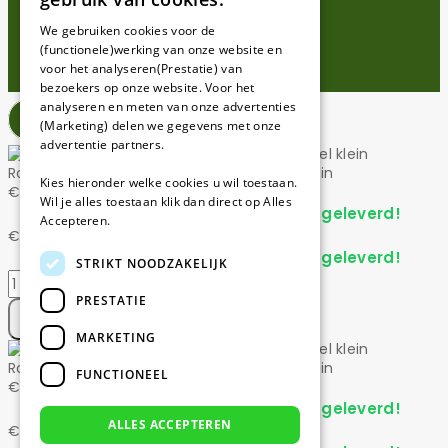
FRENCH
We gebruiken cookies voor de
(functionele)werking van onze website en
GERMAN
voor het analyseren(Prestatie) van
bezoekers op onze website. Voor het
analyseren en meten van onze advertenties
(Marketing) delen we gegevens met onze
advertentie partners.
Robotmaaier installatie set universeel – Klein
Kies hieronder welke cookies u wil toestaan.
€
79
Wil je alles toestaan klik dan direct op Alles
Op voorraad - Volgende werkdag geleverd!
Accepteren.
€
79
Op voorraad - Volgende werkdag geleverd!
STRIKT NOODZAKELIJK
Robotmaaier
installatie
PRESTATIE
set
Toevoegen Aan Winkelwagen
universeel
MARKETING
-
Robotmaaier installatie set universeel – Klein
Klein
FUNCTIONEEL
€
79
aantal
Op voorraad - Volgende werkdag geleverd!
ALLES ACCEPTEREN
€
79