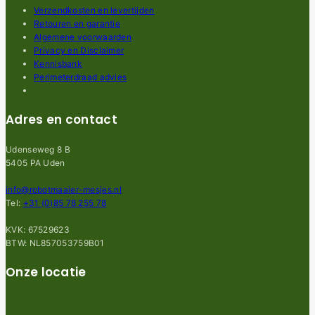
Verzendkosten en levertijden
Retouren en garantie
Algemene voorwaarden
Privacy en Disclaimer
Kennisbank
Perimeterdraad advies
Adres en contact
Udenseweg 8 B
5405 PA Uden
info@robotmaaier-mesjes.nl
Tel:
+31 (0)85 78 255 78
KVK: 67529623
BTW: NL857053759B01
Onze locatie