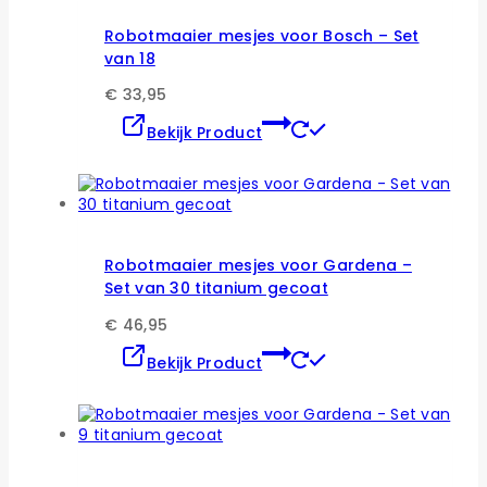
Robotmaaier mesjes voor Bosch – Set
van 18
€
33,95
Dit
Bekijk Product
product
heeft
meerdere
variaties.
Deze
optie
kan
Robotmaaier mesjes voor Gardena –
gekozen
Set van 30 titanium gecoat
worden
op
€
46,95
de
Dit
Bekijk Product
productpagina
product
heeft
meerdere
variaties.
Deze
optie