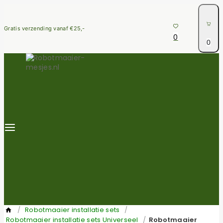
Skip
to
content
Gratis verzending vanaf €25,-
0
0
/
Robotmaaier installatie sets
/
Robotmaaier installatie sets Universeel
/
Robotmaaier