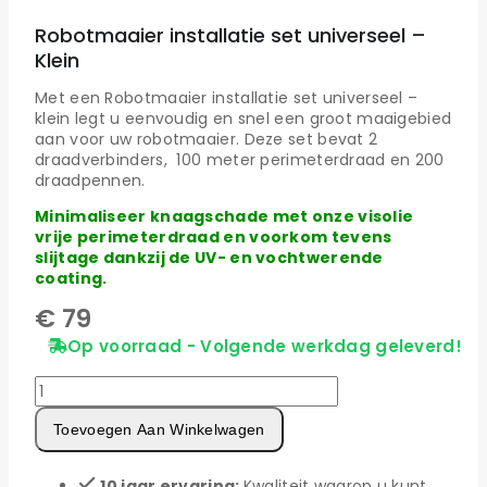
Robotmaaier installatie set universeel –
Klein
Met een Robotmaaier installatie set universeel –
klein legt u eenvoudig en snel een groot maaigebied
aan voor uw robotmaaier. Deze set bevat 2
draadverbinders, 100 meter perimeterdraad en 200
draadpennen.
Minimaliseer knaagschade met onze visolie
vrije perimeterdraad en voorkom tevens
slijtage dankzij de UV- en vochtwerende
coating.
€
79
Op voorraad - Volgende werkdag geleverd!
Robotmaaier
installatie
set
Toevoegen Aan Winkelwagen
universeel
-
10 jaar ervaring:
Kwaliteit waarop u kunt