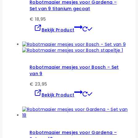
kan
Robotmaaier mesjes voor Gardena –
gekozen
Set van 9 titanium gecoat
worden
op
€
18,95
de
Dit
Bekijk Product
productpagina
product
heeft
meerdere
variaties.
Deze
optie
kan
Robotmaaier mesjes voor Bosch – Set
gekozen
van 9
worden
op
€
23,95
de
Dit
Bekijk Product
productpagina
product
heeft
meerdere
variaties.
Deze
optie
kan
Robotmaaier mesjes voor Gardena –
gekozen