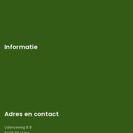
Mijn account
Klantenservice
Contact
Over ons
Informatie
Verzendkosten en levertijden
Retouren en garantie
Algemene voorwaarden
Privacy en Disclaimer
Kennisbank
Perimeterdraad advies
Adres en contact
Udenseweg 8 B
5405 PA Uden