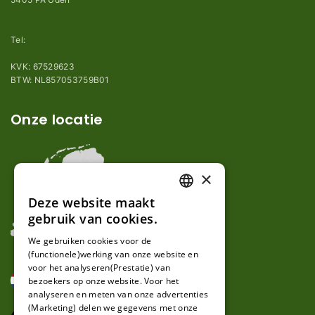
info@robotmaaier-mesjes.nl
Tel:
+31 (0)85 78 255 78
KVK: 67529623
BTW: NL857053759B01
Onze locatie
×
Deze website maakt
DUTCH
gebruik van cookies.
FRENCH
We gebruiken cookies voor de
(functionele)werking van onze website en
GERMAN
voor het analyseren(Prestatie) van
bezoekers op onze website. Voor het
analyseren en meten van onze advertenties
(Marketing) delen we gegevens met onze