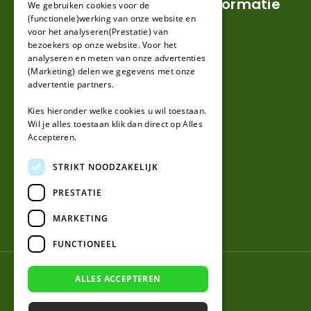
Klantenservice
Informatie
We gebruiken cookies voor de
(functionele)werking van onze website en
GERMAN
voor het analyseren(Prestatie) van
Mijn account
Verzendkosten en lever
bezoekers op onze website. Voor het
analyseren en meten van onze advertenties
Klantenservice
Retouren en garantie
(Marketing) delen we gegevens met onze
Contact
Algemene voorwaarde
advertentie partners.
Over ons
Privacy en Disclaimer
Kies hieronder welke cookies u wil toestaan.
Kennisbank
Wil je alles toestaan klik dan direct op Alles
Accepteren.
Perimeterdraad advies
STRIKT NOODZAKELIJK
PRESTATIE
MARKETING
FUNCTIONEEL
© 2026 Robotmaaier-mesjes.nl
ALLES ACCEPTEREN