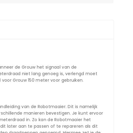
nneer de Grouw het signaal van de
terdraad niet lang genoeg is, verlengd moet
 voor Grouw 150 meter voor gebruiken.
dleiding van de Robotmaaier. Dit is namelijk
erschillende manieren bevestigen. Je kunt ervoor
rimeterdraad in. Zo kan de Robotmaaier het
t later aan te passen of te repareren als dit
worden draadpennen genoemd. Hiermee zet je de