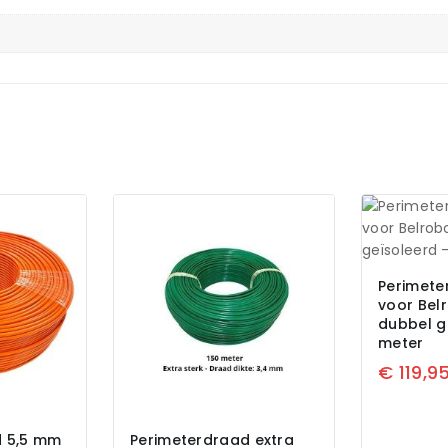
Perimete
voor Bel
dubbel g
meter
€
119,9
d 5,5 mm
Perimeterdraad extra