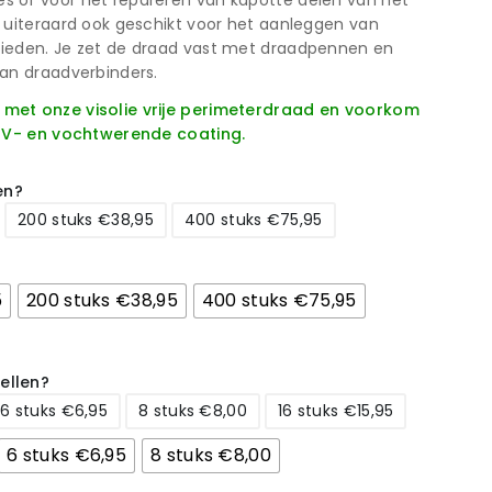
 of voor het repareren van kapotte delen van het
 uiteraard ook geschikt voor het aanleggen van
ieden. Je zet de draad vast met draadpennen en
van draadverbinders.
met onze visolie vrije perimeterdraad en voorkom
 UV- en vochtwerende coating.
en?
200 stuks €38,95
400 stuks €75,95
5
200 stuks €38,95
400 stuks €75,95
ellen?
6 stuks €6,95
8 stuks €8,00
16 stuks €15,95
6 stuks €6,95
8 stuks €8,00