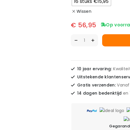
16 stuks €15,95
Wissen
€
56,95
Op voorra
10 jaar ervaring:
Kwalite
Uitstekende klantenser
Gratis verzenden:
Vanaf
14 dagen bedenktijd
en
Gegarande