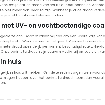
voorkom je dat de draad verschuift of gaat bobbelen waardoo
eze niet meer zichtbaar zal zijn. Wanneer je oude draad verle
e je met behulp van kabelverbinders.
ad met UV- en vochtbestendige coa
edierte aan. Daarom raden wij aan om een visolie vrije kabel 
ating heeft. Wanneer een kabel geen UV en vochtwerende co
 perimeterdraad uiteindelijk permanent beschadigd raakt. Hier
g. Onze perimeterdraden zijn daarom visolie vrij en voorzien 
in huis
gelijk in huis wilt hebben. Om deze reden zorgen we ervoor d
ht u vragen hebben over het perimeterdraad, neem dan vooral
pen.