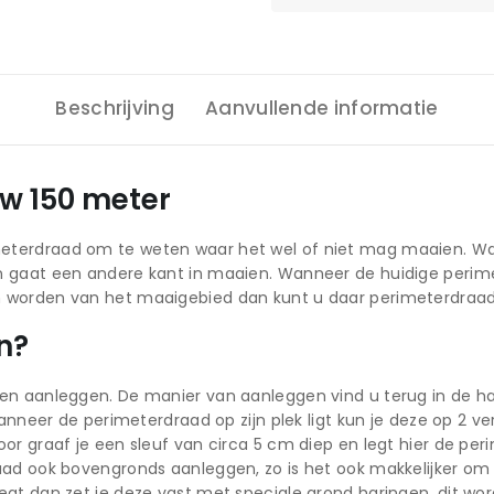
Beschrijving
Aanvullende informatie
w 150 meter
eterdraad om te weten waar het wel of niet mag maaien. Wa
n gaat een andere kant in maaien. Wanneer de huidige perime
 worden van het maaigebied dan kunt u daar perimeterdraad
n?
en aanleggen. De manier van aanleggen vind u terug in de han
Wanneer de perimeterdraad op zijn plek ligt kun je deze op 2 v
or graaf je een sleuf van circa 5 cm diep en legt hier de pe
ad ook bovengronds aanleggen, zo is het ook makkelijker om di
egt dan zet je deze vast met speciale grond haringen, dit 