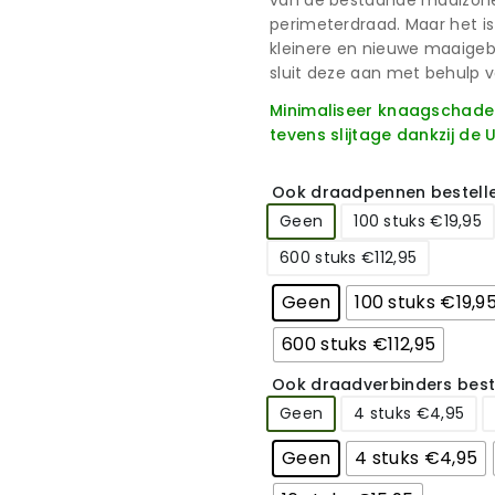
van de bestaande maaizones
perimeterdraad. Maar het is
kleinere en nieuwe maaigeb
sluit deze aan met behulp 
Minimaliseer knaagschade 
tevens slijtage dankzij de
Ook draadpennen bestell
Geen
100 stuks €19,95
600 stuks €112,95
Geen
100 stuks €19,9
600 stuks €112,95
Ook draadverbinders best
Geen
4 stuks €4,95
Geen
4 stuks €4,95