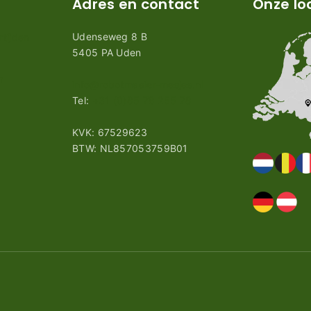
Adres en contact
Onze lo
Udenseweg 8 B
tijden
5405 PA Uden
n
info@robotmaaier-mesjes.nl
Tel:
+31 (0)85 78 255 78
KVK: 67529623
BTW: NL857053759B01