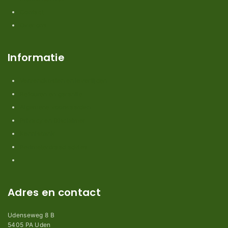
Contact
Over ons
Informatie
Verzendkosten en levertijden
Retouren en garantie
Algemene voorwaarden
Privacy en Disclaimer
Kennisbank
Perimeterdraad advies
Adres en contact
Udenseweg 8 B
5405 PA Uden