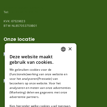
info@robotmaaier-mesjes.nl
Tel:
+31 (0)85 78 255 78
KVK: 67529623
BTW: NL857053759B01
Onze locatie
×
Deze website maakt
DUTCH
gebruik van cookies.
FRENCH
We gebruiken cookies voor de
(functionele)werking van onze website en
GERMAN
voor het analyseren(Prestatie) van
bezoekers op onze website. Voor het
analyseren en meten van onze advertenties
(Marketing) delen we gegevens met onze
advertentie partners.
Kies hieronder welke cookies u wil toestaan.