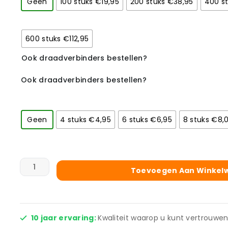
Geen
100 stuks €19,95
200 stuks €38,95
400 s
600 stuks €112,95
Ook draadverbinders bestellen?
Ook draadverbinders bestellen?
Geen
4 stuks €4,95
6 stuks €6,95
8 stuks €8,
Toevoegen Aan Winkel
10 jaar ervaring:
Kwaliteit waarop u kunt vertrouwen