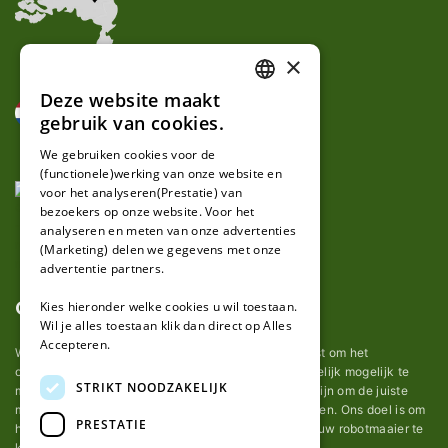
×
Deze website maakt
DUTCH
gebruik van cookies.
FRENCH
We gebruiken cookies voor de
(functionele)werking van onze website en
GERMAN
voor het analyseren(Prestatie) van
bezoekers op onze website. Voor het
analyseren en meten van onze advertenties
(Marketing) delen we gegevens met onze
advertentie partners.
Over ons
Kies hieronder welke cookies u wil toestaan.
Wil je alles toestaan klik dan direct op Alles
Accepteren.
Wij van robotmaaier-mesjes.nl doen ons uiterste best om het
onderhoud van robot grasmaaier mesjes zo gemakkelijk mogelijk te
STRIKT NOODZAKELIJK
maken. Uit ervaring merkten we hoe lastig het kan zijn om de juiste
messen voor een automatische grasmachine te vinden. Ons doel is om
PRESTATIE
het u makkelijk te maken om de goede mesjes voor uw robotmaaier te
kopen.