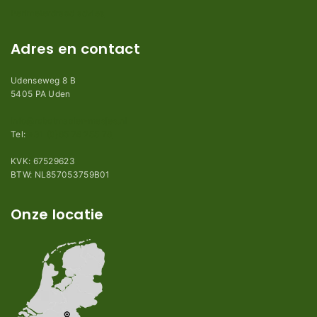
Perimeterdraad advies
Adres en contact
Udenseweg 8 B
5405 PA Uden
info@robotmaaier-mesjes.nl
Tel:
+31 (0)85 78 255 78
KVK: 67529623
BTW: NL857053759B01
Onze locatie