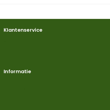
Klantenservice
Mijn account
Klantenservice
Contact
Over ons
Informatie
Verzendkosten en levertijden
Retouren en garantie
Algemene voorwaarden
Privacy en Disclaimer
Kennisbank