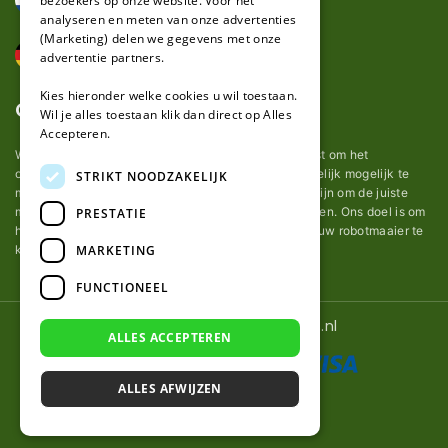
bezoekers op onze website. Voor het
analyseren en meten van onze advertenties
(Marketing) delen we gegevens met onze
advertentie partners.
Kies hieronder welke cookies u wil toestaan.
Over ons
Wil je alles toestaan klik dan direct op Alles
Accepteren.
Wij van robotmaaier-mesjes.nl doen ons uiterste best om het
onderhoud van robot grasmaaier mesjes zo gemakkelijk mogelijk te
STRIKT NOODZAKELIJK
maken. Uit ervaring merkten we hoe lastig het kan zijn om de juiste
messen voor een automatische grasmachine te vinden. Ons doel is om
PRESTATIE
het u makkelijk te maken om de goede mesjes voor uw robotmaaier te
MARKETING
kopen.
FUNCTIONEEL
© 2026 Robotmaaier-mesjes.nl
ALLES ACCEPTEREN
ALLES AFWIJZEN