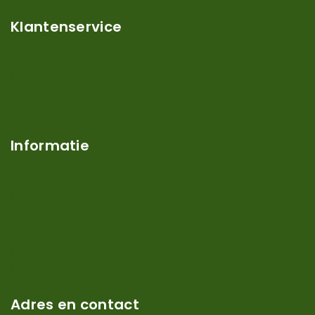
Klantenservice
Mijn account
Klantenservice
Contact
Over ons
Informatie
Verzendkosten en levertijden
Retouren en garantie
Algemene voorwaarden
Privacy en Disclaimer
Kennisbank
Perimeterdraad advies
Adres en contact