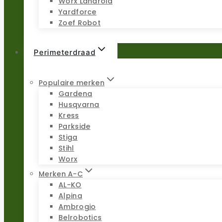
Worx Landroid
Yardforce
Zoef Robot
Perimeterdraad
Populaire merken
Gardena
Husqvarna
Kress
Parkside
Stiga
Stihl
Worx
Merken A-C
AL-KO
Alpina
Ambrogio
Belrobotics