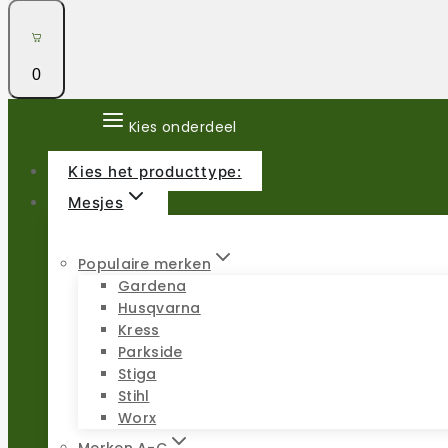
0
Kies onderdeel
Kies het producttype:
Mesjes
Populaire merken
Gardena
Husqvarna
Kress
Parkside
Stiga
Stihl
Worx
Merken A-C