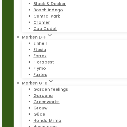
Black & Decker
Bosch Indego
Central Park
Cramer
Cub Cadet
Merken D-F
Einhell
Etesia
Ferrex
Florabest
Flymo
Fuxtec
Merken G-K
Garden feelings
Gardena
Greenworks
Grouw
Güde
Honda Miimo
Husqvarna