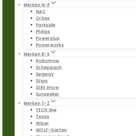
Merken N-P
NAC
Orbex
Parkside
Philips
Powerplus
Powerworks
Merken R-S
Robomow
Scheppach
Segway
Stiga
Stihl imow
Sunseeker
Merken T-Z
TECH line
Texas
Wiper
WOLF-Garten