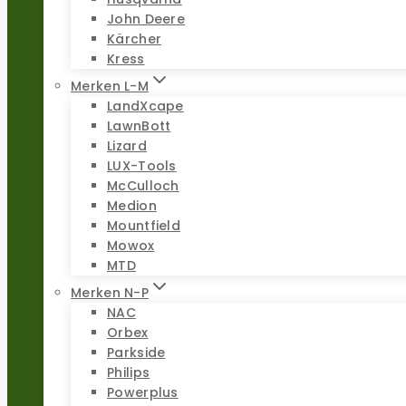
John Deere
Kärcher
Kress
Merken L-M
LandXcape
LawnBott
Lizard
LUX-Tools
McCulloch
Medion
Mountfield
Mowox
MTD
Merken N-P
NAC
Orbex
Parkside
Philips
Powerplus