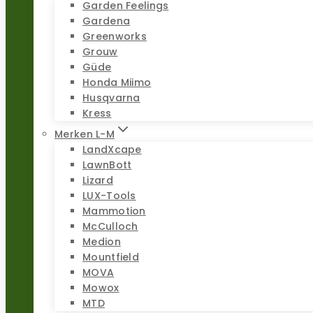
Garden Feelings
Gardena
Greenworks
Grouw
Güde
Honda Miimo
Husqvarna
Kress
Merken L-M
LandXcape
LawnBott
Lizard
LUX-Tools
Mammotion
McCulloch
Medion
Mountfield
MOVA
Mowox
MTD