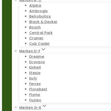
Alpina
Ambrogio
Belrobotics
Black & Decker
Bosch
Central Park
Cramer
Cub Cadet
Merken D-F
Dreame
Ecovacs
Einhell
Etesia
Eufy
Ferrex
Florabest
Flymo
Fuxtec
Merken G-K