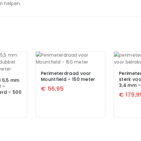
n helpen.
Perimeterdraad voor
Perimete
Mountfield – 150 meter
sterk voo
d 5,5 mm
3,4 mm –
d –
€
56,95
erd – 500
€
179,9