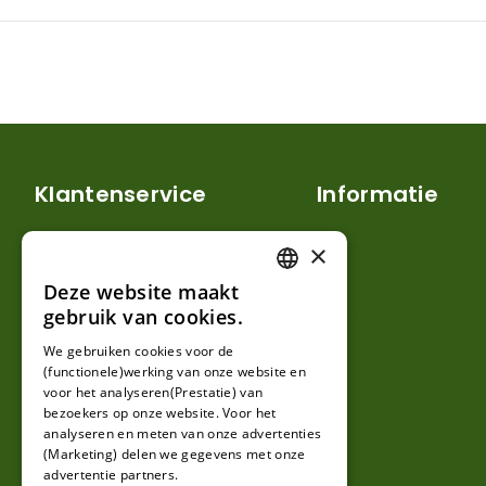
Klantenservice
Informatie
Mijn account
Verzendkosten en lever
×
Klantenservice
Retouren en garantie
Deze website maakt
DUTCH
Contact
Algemene voorwaarde
gebruik van cookies.
FRENCH
Over ons
Privacy en Disclaimer
We gebruiken cookies voor de
(functionele)werking van onze website en
GERMAN
Kennisbank
voor het analyseren(Prestatie) van
Perimeterdraad advies
bezoekers op onze website. Voor het
analyseren en meten van onze advertenties
(Marketing) delen we gegevens met onze
advertentie partners.