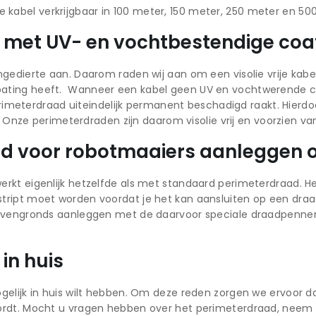
s de kabel verkrijgbaar in 100 meter, 150 meter, 250 meter en 50
ad met UV- en vochtbestendige coa
edierte aan. Daarom raden wij aan om een visolie vrije kabel 
ating heeft. Wanneer een kabel geen UV en vochtwerende co
 perimeterdraad uiteindelijk permanent beschadigd raakt. Hier
g. Onze perimeterdraden zijn daarom visolie vrij en voorzien 
d voor robotmaaiers aanleggen o
kt eigenlijk hetzelfde als met standaard perimeterdraad. He
ript moet worden voordat je het kan aansluiten op een draad
bovengronds aanleggen met de daarvoor speciale draadpenne
in huis
gelijk in huis wilt hebben. Om deze reden zorgen we ervoor d
ordt. Mocht u vragen hebben over het perimeterdraad, neem