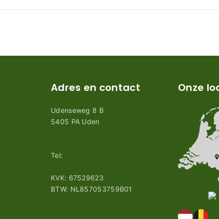
Adres en contact
Onze lo
Udenseweg 8 B
tijden
5405 PA Uden
n
info@robotmaaier-mesjes.nl
Tel:
+31 (0)85 78 255 78
KVK: 67529623
BTW: NL857053759B01