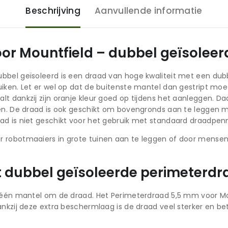
Beschrijving
Aanvullende informatie
r Mountfield – dubbel geïsoleerd
bbel geïsoleerd is een draad van hoge kwaliteit met een dub
uiken. Let er wel op dat de buitenste mantel dan gestript mo
 dankzij zijn oranje kleur goed op tijdens het aanleggen. Daa
sen. De draad is ook geschikt om bovengronds aan te leggen m
ad is niet geschikt voor het gebruik met standaard draadpen
 robotmaaiers in grote tuinen aan te leggen of door mensen d
 dubbel geïsoleerde perimeterdr
n één mantel om de draad. Het Perimeterdraad 5,5 mm voor Mo
ankzij deze extra beschermlaag is de draad veel sterker en b