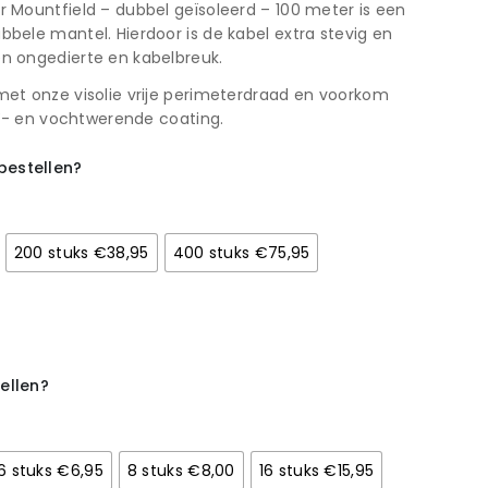
 Mountfield – dubbel geïsoleerd – 100 meter is een
ele mantel. Hierdoor is de kabel extra stevig en
n ongedierte en kabelbreuk.
et onze visolie vrije perimeterdraad en voorkom
UV- en vochtwerende coating.
estellen?
200 stuks €38,95
400 stuks €75,95
ellen?
6 stuks €6,95
8 stuks €8,00
16 stuks €15,95