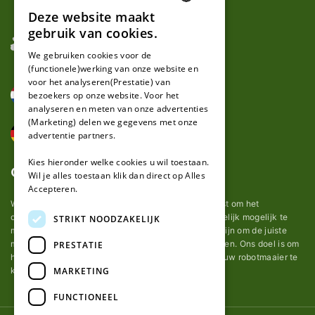
Deze website maakt
DUTCH
gebruik van cookies.
FRENCH
We gebruiken cookies voor de
(functionele)werking van onze website en
GERMAN
voor het analyseren(Prestatie) van
bezoekers op onze website. Voor het
analyseren en meten van onze advertenties
(Marketing) delen we gegevens met onze
advertentie partners.
Kies hieronder welke cookies u wil toestaan.
Over ons
Wil je alles toestaan klik dan direct op Alles
Accepteren.
Wij van robotmaaier-mesjes.nl doen ons uiterste best om het
onderhoud van robot grasmaaier mesjes zo gemakkelijk mogelijk te
STRIKT NOODZAKELIJK
maken. Uit ervaring merkten we hoe lastig het kan zijn om de juiste
messen voor een automatische grasmachine te vinden. Ons doel is om
PRESTATIE
het u makkelijk te maken om de goede mesjes voor uw robotmaaier te
MARKETING
kopen.
FUNCTIONEEL