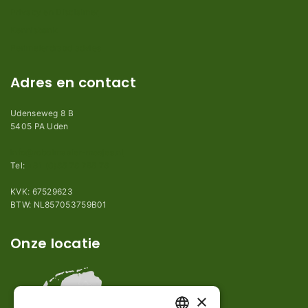
Privacy en Disclaimer
Kennisbank
Perimeterdraad advies
Adres en contact
Udenseweg 8 B
5405 PA Uden
info@robotmaaier-mesjes.nl
Tel:
+31 (0)85 78 255 78
KVK: 67529623
BTW: NL857053759B01
Onze locatie
×