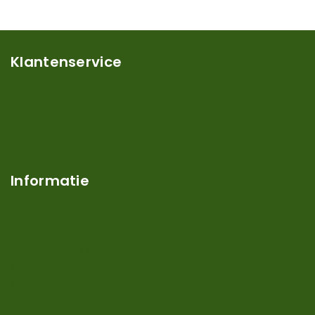
Klantenservice
Mijn account
Klantenservice
Contact
Over ons
Informatie
Verzendkosten en levertijden
Retouren en garantie
Algemene voorwaarden
Privacy en Disclaimer
Kennisbank
Perimeterdraad advies