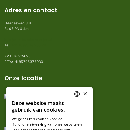
Adres en contact
Udenseweg 8 B
5405 PA Uden
info@robotmaaier-mesjes.nl
Tel:
+31 (0)85 78 255 78
KVK: 67529623
BTW: NL857053759B01
Onze locatie
×
Deze website maakt
DUTCH
gebruik van cookies.
FRENCH
We gebruiken cookies voor de
(functionele)werking van onze website en
GERMAN
voor het analyseren(Prestatie) van