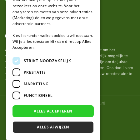
bezoekers op onze website. Voor het
analyseren en meten van onze advertenties
(Marketing) delen we gegevens met onze
advertentie partners.
Over ons
Kies hieronder welke cookies u wil toestaan.
Wil je alles toestaan klik dan direct op Alles
Accepteren.
Wij van robotmaaier-mesjes.nl doen ons uiterste best om het
onderhoud van robot grasmaaier mesjes zo gemakkelijk mogelijk te
STRIKT NOODZAKELIJK
maken. Uit ervaring merkten we hoe lastig het kan zijn om de juiste
messen voor een automatische grasmachine te vinden. Ons doel is om
PRESTATIE
het u makkelijk te maken om de goede mesjes voor uw robotmaaier te
kopen.
MARKETING
FUNCTIONEEL
© 2026 Robotmaaier-mesjes.nl
ALLES ACCEPTEREN
ALLES AFWIJZEN