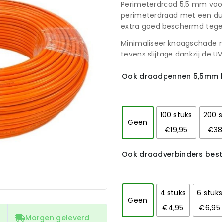
Perimeterdraad 5,5 mm voor
perimeterdraad met een dubb
extra goed beschermd tege
Minimaliseer knaagschade m
tevens slijtage dankzij de 
Ook draadpennen 5,5mm b
100 stuks
200 s
Geen
€19,95
€38
Ook draadverbinders best
4 stuks
6 stuk
Geen
€4,95
€6,95
Morgen geleverd