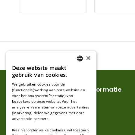
×
Deze website maakt
DUTCH
gebruik van cookies.
FRENCH
We gebruiken cookies voor de
Klantenservice
Informatie
(functionele)werking van onze website en
GERMAN
voor het analyseren(Prestatie) van
bezoekers op onze website. Voor het
Mijn account
Verzendkosten en lever
analyseren en meten van onze advertenties
(Marketing) delen we gegevens met onze
Klantenservice
Retouren en garantie
advertentie partners.
Contact
Algemene voorwaarde
Kies hieronder welke cookies u wil toestaan.
Over ons
Privacy en Disclaimer