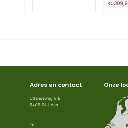
€
309,
Adres en contact
Onze lo
Udenseweg 8 B
tijden
5405 PA Uden
n
info@robotmaaier-mesjes.nl
Tel:
+31 (0)85 78 255 78