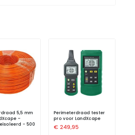
rdraad 5,5 mm
Perimeterdraad tester
dXcape –
pro voor LandXcape
eïsoleerd – 500
€
249,95