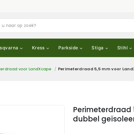
sqvarna
Kress
Parkside
Stiga
Stihl
terdraad voor LandXcape
/
Perimeterdraad 5,5 mm voor LandX
Perimeterdraad
dubbel geïsolee