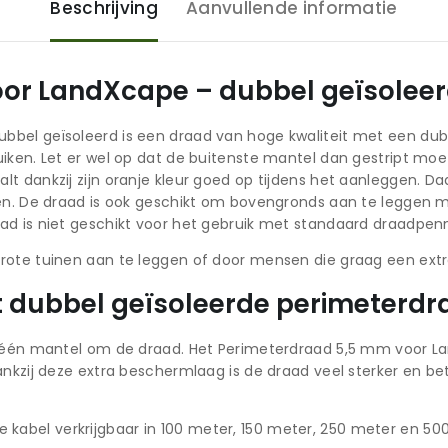
Beschrijving
Aanvullende informatie
or LandXcape – dubbel geïsoleer
bel geïsoleerd is een draad van hoge kwaliteit met een dub
uiken. Let er wel op dat de buitenste mantel dan gestript mo
 dankzij zijn oranje kleur goed op tijdens het aanleggen. Daa
sen. De draad is ook geschikt om bovengronds aan te leggen m
ad is niet geschikt voor het gebruik met standaard draadpen
rote tuinen aan te leggen of door mensen die graag een extra
 dubbel geïsoleerde perimeterdr
an één mantel om de draad. Het Perimeterdraad 5,5 mm voor L
ankzij deze extra beschermlaag is de draad veel sterker en b
s de kabel verkrijgbaar in 100 meter, 150 meter, 250 meter en 50