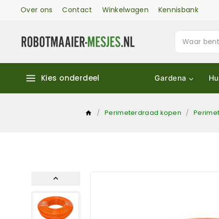
Over ons
Contact
Winkelwagen
Kennisbank
Kies onderdeel
Gardena
Hu
/
Perimeterdraad kopen
/
Perime