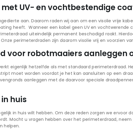
ad met UV- en vochtbestendige coa
edierte aan. Daarom raden wij aan om een visolie vrije kabel 
ating heeft. Wanneer een kabel geen UV en vochtwerende co
 perimeterdraad uiteindelijk permanent beschadigd raakt. Hier
g. Onze perimeterdraden zijn daarom visolie vrij en voorzien 
d voor robotmaaiers aanleggen o
kt eigenlijk hetzelfde als met standaard perimeterdraad. He
ript moet worden voordat je het kan aansluiten op een draad
bovengronds aanleggen met de daarvoor speciale draadpenne
in huis
gelijk in huis wilt hebben. Om deze reden zorgen we ervoor d
ordt. Mocht u vragen hebben over het perimeterdraad, neem
n helpen.