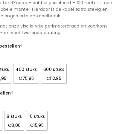
 LandXcape – dubbel geïsoleerd – 100 meter is een
ele mantel. Hierdoor is de kabel extra stevig en
n ongedierte en kabelbreuk.
et onze visolie vrije perimeterdraad en voorkom
UV- en vochtwerende coating.
estellen?
tuks
400 stuks
600 stuks
,95
€75,95
€112,95
ellen?
s
8 stuks
16 stuks
€8,00
€15,95