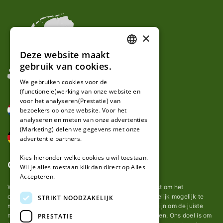
×
Deze website maakt
DUTCH
gebruik van cookies.
FRENCH
We gebruiken cookies voor de
(functionele)werking van onze website en
GERMAN
voor het analyseren(Prestatie) van
bezoekers op onze website. Voor het
analyseren en meten van onze advertenties
(Marketing) delen we gegevens met onze
advertentie partners.
Kies hieronder welke cookies u wil toestaan.
Over ons
Wil je alles toestaan klik dan direct op Alles
Accepteren.
Wij van robotmaaier-mesjes.nl doen ons uiterste best om het
onderhoud van robot grasmaaier mesjes zo gemakkelijk mogelijk te
STRIKT NOODZAKELIJK
maken. Uit ervaring merkten we hoe lastig het kan zijn om de juiste
messen voor een automatische grasmachine te vinden. Ons doel is om
PRESTATIE