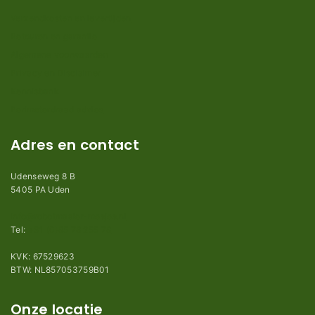
Verzendkosten en levertijden
Retouren en garantie
Algemene voorwaarden
Privacy en Disclaimer
Kennisbank
Perimeterdraad advies
Adres en contact
Udenseweg 8 B
5405 PA Uden
info@robotmaaier-mesjes.nl
Tel:
+31 (0)85 78 255 78
KVK: 67529623
BTW: NL857053759B01
Onze locatie