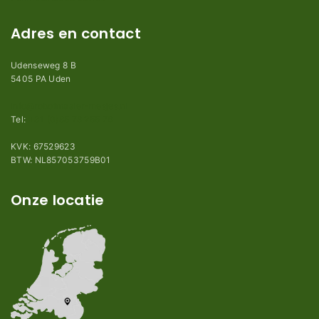
Adres en contact
Udenseweg 8 B
5405 PA Uden
info@robotmaaier-mesjes.nl
Tel:
+31 (0)85 78 255 78
KVK: 67529623
BTW: NL857053759B01
Onze locatie