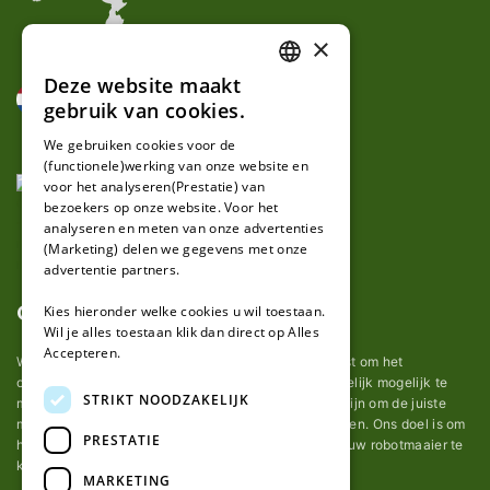
×
Deze website maakt
DUTCH
gebruik van cookies.
FRENCH
We gebruiken cookies voor de
(functionele)werking van onze website en
GERMAN
voor het analyseren(Prestatie) van
bezoekers op onze website. Voor het
analyseren en meten van onze advertenties
(Marketing) delen we gegevens met onze
advertentie partners.
Over ons
Kies hieronder welke cookies u wil toestaan.
Wil je alles toestaan klik dan direct op Alles
Accepteren.
Wij van robotmaaier-mesjes.nl doen ons uiterste best om het
onderhoud van robot grasmaaier mesjes zo gemakkelijk mogelijk te
STRIKT NOODZAKELIJK
maken. Uit ervaring merkten we hoe lastig het kan zijn om de juiste
messen voor een automatische grasmachine te vinden. Ons doel is om
PRESTATIE
het u makkelijk te maken om de goede mesjes voor uw robotmaaier te
kopen.
MARKETING