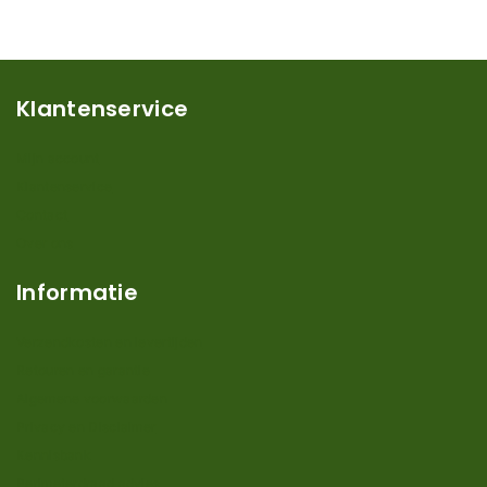
Klantenservice
Mijn account
Klantenservice
Contact
Over ons
Informatie
Verzendkosten en levertijden
Retouren en garantie
Algemene voorwaarden
Privacy en Disclaimer
Kennisbank
Perimeterdraad advies