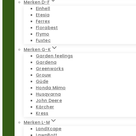
Merken D-F
Einhell
Etesia
Ferrex
Florabest
Flymo
Fuxtec
Merken G-K
Garden feelings
Gardena
Greenworks
Grouw
Güde
Honda Miimo
Husqvarna
John Deere
Kärcher
Kress
Merken L-M
LandXcape
LawnBott