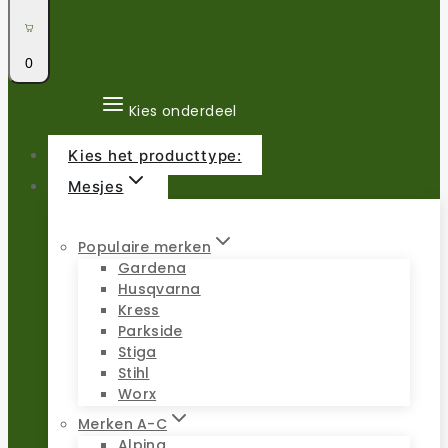
0
Kies onderdeel
Kies het producttype:
Mesjes
Populaire merken
Gardena
Husqvarna
Kress
Parkside
Stiga
Stihl
Worx
Merken A-C
Alpina