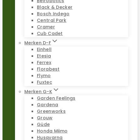
Belrobotics
Black & Decker
Bosch Indego
Central Park
Cramer
Cub Cadet
Merken D-F
Einhell
Etesia
Ferrex
Florabest
Flymo
Fuxtec
Merken G-K
Garden Feelings
Gardena
Greenworks
Grouw
Güde
Honda Miimo
Husqvarna