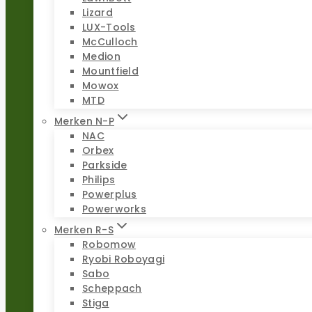
Lizard
LUX-Tools
McCulloch
Medion
Mountfield
Mowox
MTD
Merken N-P
NAC
Orbex
Parkside
Philips
Powerplus
Powerworks
Merken R-S
Robomow
Ryobi Roboyagi
Sabo
Scheppach
Stiga