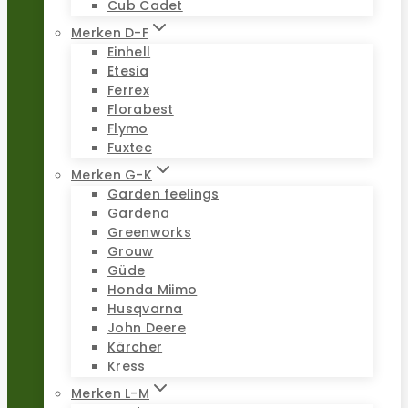
Cub Cadet
Merken D-F
Einhell
Etesia
Ferrex
Florabest
Flymo
Fuxtec
Merken G-K
Garden feelings
Gardena
Greenworks
Grouw
Güde
Honda Miimo
Husqvarna
John Deere
Kärcher
Kress
Merken L-M