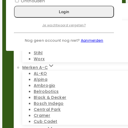
Onthouden
Login
Populaire merken
Gardena
Je wachtwoord vergeten?
Husqvarna
Kress
Nog geen account nog niet?
Aanmelden
Parkside
Stiga
Stihl
Worx
Merken A-C
AL-KO
Alpina
Ambrogio
Belrobotics
Black & Decker
Bosch Indego
Central Park
Cramer
Cub Cadet