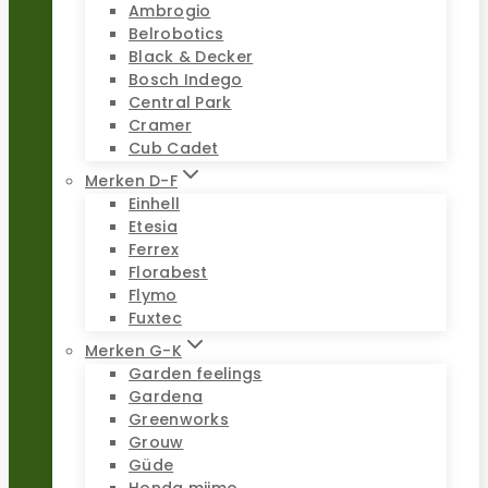
Ambrogio
Belrobotics
Black & Decker
Bosch Indego
Central Park
Cramer
Cub Cadet
Merken D-F
Einhell
Etesia
Ferrex
Florabest
Flymo
Fuxtec
Merken G-K
Garden feelings
Gardena
Greenworks
Grouw
Güde