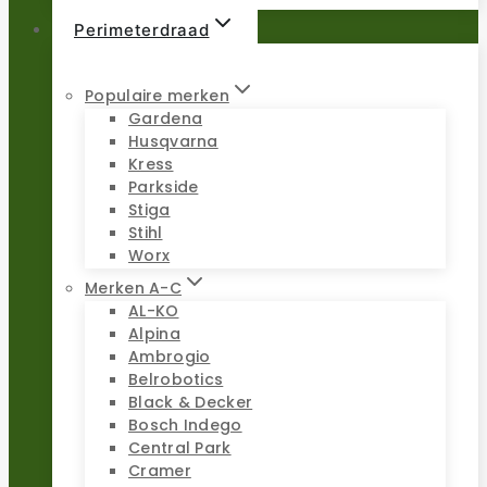
Perimeterdraad
Populaire merken
Gardena
Husqvarna
Kress
Parkside
Stiga
Stihl
Worx
Merken A-C
AL-KO
Alpina
Ambrogio
Belrobotics
Black & Decker
Bosch Indego
Central Park
Cramer