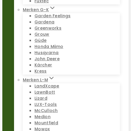
Fuxtec
Merken G-K
Garden Feelings
Gardena
Greenworks
Grouw
Güde
Honda Miimo
Husqvarna
John Deere
Kärcher
Kress
Merken L-M
LandXcape
LawnBott
Lizard
LUX-Tools
McCulloch
Medion
Mountfield
Mowox