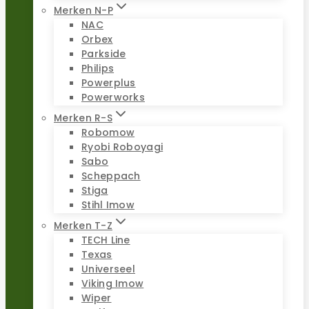
Merken N-P
NAC
Orbex
Parkside
Philips
Powerplus
Powerworks
Merken R-S
Robomow
Ryobi Roboyagi
Sabo
Scheppach
Stiga
Stihl Imow
Merken T-Z
TECH Line
Texas
Universeel
Viking Imow
Wiper