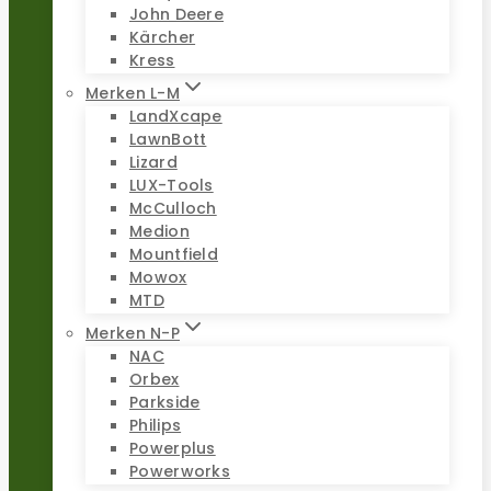
John Deere
Kärcher
Kress
Merken L-M
LandXcape
LawnBott
Lizard
LUX-Tools
McCulloch
Medion
Mountfield
Mowox
MTD
Merken N-P
NAC
Orbex
Parkside
Philips
Powerplus
Powerworks