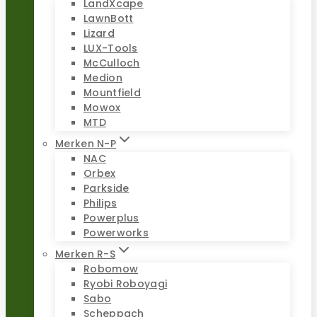
LandXcape
LawnBott
Lizard
LUX-Tools
McCulloch
Medion
Mountfield
Mowox
MTD
Merken N-P
NAC
Orbex
Parkside
Philips
Powerplus
Powerworks
Merken R-S
Robomow
Ryobi Roboyagi
Sabo
Scheppach