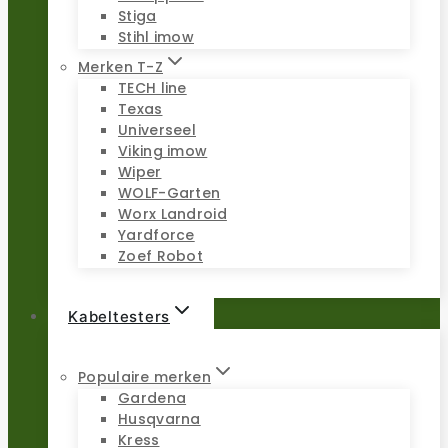
Stiga
Stihl imow
Merken T-Z
TECH line
Texas
Universeel
Viking imow
Wiper
WOLF-Garten
Worx Landroid
Yardforce
Zoef Robot
Kabeltesters
Populaire merken
Gardena
Husqvarna
Kress