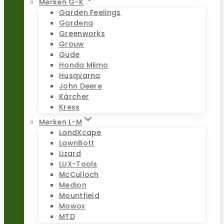
Merken G-K
Garden Feelings
Gardena
Greenworks
Grouw
Güde
Honda Miimo
Husqvarna
John Deere
Kärcher
Kress
Merken L-M
LandXcape
LawnBott
Lizard
LUX-Tools
McCulloch
Medion
Mountfield
Mowox
MTD