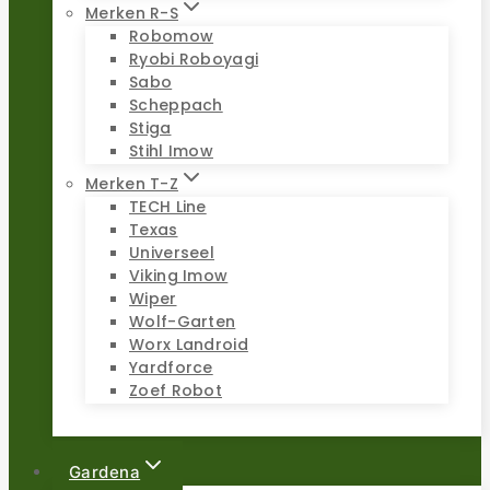
Merken R-S
Robomow
Ryobi Roboyagi
Sabo
Scheppach
Stiga
Stihl Imow
Merken T-Z
TECH Line
Texas
Universeel
Viking Imow
Wiper
Wolf-Garten
Worx Landroid
Yardforce
Zoef Robot
Gardena