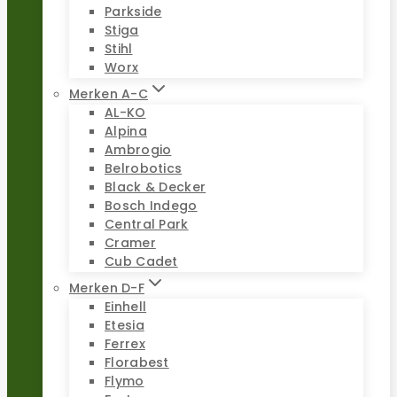
Parkside
Stiga
Stihl
Worx
Merken A-C
AL-KO
Alpina
Ambrogio
Belrobotics
Black & Decker
Bosch Indego
Central Park
Cramer
Cub Cadet
Merken D-F
Einhell
Etesia
Ferrex
Florabest
Flymo