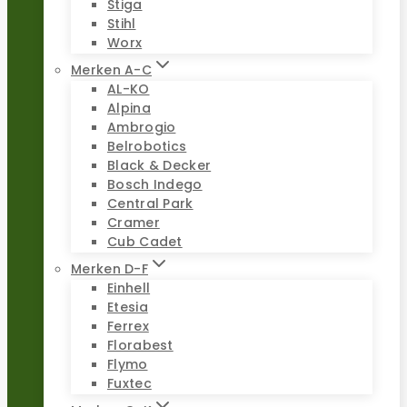
Stiga
Stihl
Worx
Merken A-C
AL-KO
Alpina
Ambrogio
Belrobotics
Black & Decker
Bosch Indego
Central Park
Cramer
Cub Cadet
Merken D-F
Einhell
Etesia
Ferrex
Florabest
Flymo
Fuxtec