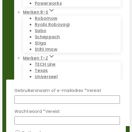
Powerworks
Merken R-S
Robomow
Ryobi Roboyagi
Sabo
Scheppach
Stiga
Stihl Imow
Merken T-Z
TECH Line
Texas
Universeel
Viking Imow
Wiper
Gebruikersnaam of e-mailadres
*
Vereist
WOLF-Garten
Worx Landroid
Yardforce
Wachtwoord
*
Vereist
Zoef Robot
Reparatie sets