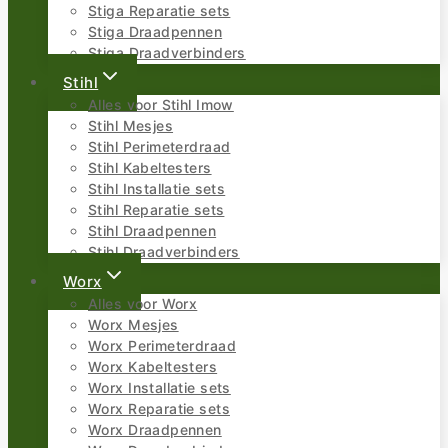
Stiga Reparatie sets
Stiga Draadpennen
Stiga Draadverbinders
Stihl
Alles voor Stihl Imow
Stihl Mesjes
Stihl Perimeterdraad
Stihl Kabeltesters
Stihl Installatie sets
Stihl Reparatie sets
Stihl Draadpennen
Stihl Draadverbinders
Worx
Alles voor Worx
Worx Mesjes
Worx Perimeterdraad
Worx Kabeltesters
Worx Installatie sets
Worx Reparatie sets
Worx Draadpennen