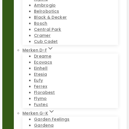
Ambrogio
Belrobotics
Black & Decker
Bosch
Central Park
Cramer
Cub Cadet
Merken D-F
Dreame
Ecovacs
Einhell
Etesia
Eufy
Ferrex
Florabest
Flymo
Fuxtec
Merken G-K
Garden Feelings
Gardena