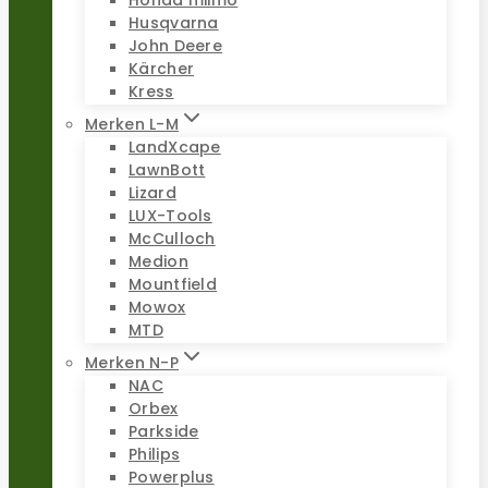
Honda miimo
Husqvarna
John Deere
Kärcher
Kress
Merken L-M
LandXcape
LawnBott
Lizard
LUX-Tools
McCulloch
Medion
Mountfield
Mowox
MTD
Merken N-P
NAC
Orbex
Parkside
Philips
Powerplus