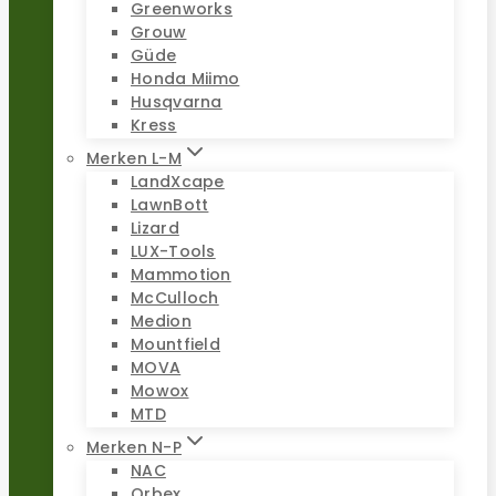
Greenworks
Grouw
Güde
Honda Miimo
Husqvarna
Kress
Merken L-M
LandXcape
LawnBott
Lizard
LUX-Tools
Mammotion
McCulloch
Medion
Mountfield
MOVA
Mowox
MTD
Merken N-P
NAC
Orbex