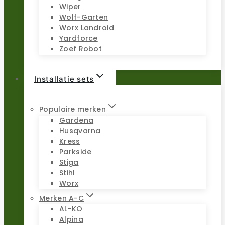
Wiper
Wolf-Garten
Worx Landroid
Yardforce
Zoef Robot
Installatie sets
Populaire merken
Gardena
Husqvarna
Kress
Parkside
Stiga
Stihl
Worx
Merken A-C
AL-KO
Alpina