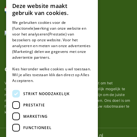
Deze website maakt
DUTCH
gebruik van cookies.
FRENCH
We gebruiken cookies voor de
(functionele)werking van onze website en
GERMAN
voor het analyseren(Prestatie) van
bezoekers op onze website. Voor het
analyseren en meten van onze advertenties
(Marketing) delen we gegevens met onze
advertentie partners.
Over ons
Kies hieronder welke cookies u wil toestaan.
Wil je alles toestaan klik dan direct op Alles
Accepteren.
Wij van robotmaaier-mesjes.nl doen ons uiterste best om het
onderhoud van robot grasmaaier mesjes zo gemakkelijk mogelijk te
STRIKT NOODZAKELIJK
maken. Uit ervaring merkten we hoe lastig het kan zijn om de juiste
messen voor een automatische grasmachine te vinden. Ons doel is om
PRESTATIE
het u makkelijk te maken om de goede mesjes voor uw robotmaaier te
kopen.
MARKETING
FUNCTIONEEL
© 2026 Robotmaaier-mesjes.nl