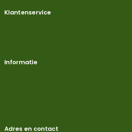
Klantenservice
Mijn account
Klantenservice
Contact
Over ons
Informatie
Verzendkosten en levertijden
Retouren en garantie
Algemene voorwaarden
Privacy en Disclaimer
Kennisbank
Perimeterdraad advies
Adres en contact