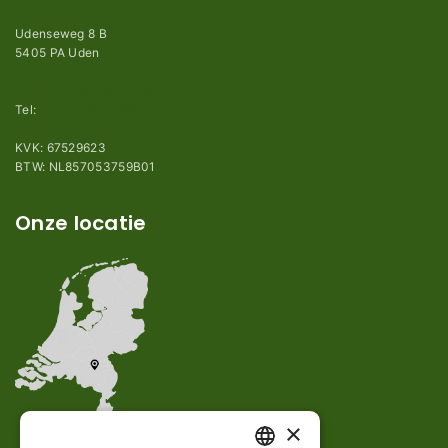
Udenseweg 8 B
5405 PA Uden
info@robotmaaier-mesjes.nl
Tel:
+31 (0)85 78 255 78
KVK: 67529623
BTW: NL857053759B01
Onze locatie
×