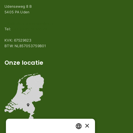
Udenseweg 8 B
5405 PA Uden
info@robotmaaier-mesjes.nl
Tel:
+31 (0)85 78 255 78
KVK: 67529623
BTW: NL857053759B01
Onze locatie
×