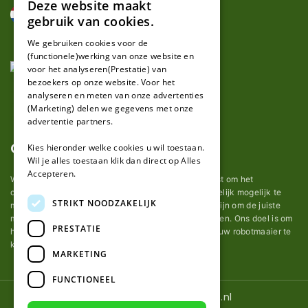
Deze website maakt
DUTCH
gebruik van cookies.
FRENCH
We gebruiken cookies voor de
(functionele)werking van onze website en
GERMAN
voor het analyseren(Prestatie) van
bezoekers op onze website. Voor het
analyseren en meten van onze advertenties
(Marketing) delen we gegevens met onze
advertentie partners.
Over ons
Kies hieronder welke cookies u wil toestaan.
Wil je alles toestaan klik dan direct op Alles
Accepteren.
Wij van robotmaaier-mesjes.nl doen ons uiterste best om het
onderhoud van robot grasmaaier mesjes zo gemakkelijk mogelijk te
STRIKT NOODZAKELIJK
maken. Uit ervaring merkten we hoe lastig het kan zijn om de juiste
messen voor een automatische grasmachine te vinden. Ons doel is om
PRESTATIE
het u makkelijk te maken om de goede mesjes voor uw robotmaaier te
kopen.
MARKETING
FUNCTIONEEL
© 2026 Robotmaaier-mesjes.nl