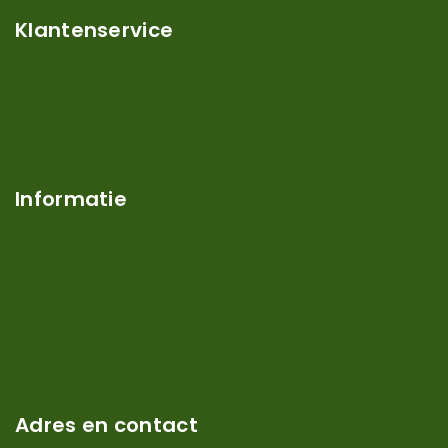
Klantenservice
Mijn account
Klantenservice
Contact
Over ons
Informatie
Verzendkosten en levertijden
Retouren en garantie
Algemene voorwaarden
Privacy en Disclaimer
Kennisbank
Perimeterdraad advies
Adres en contact