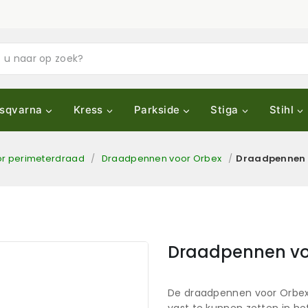
sqvarna
Kress
Parkside
Stiga
Stihl
r perimeterdraad
/
Draadpennen voor Orbex
/
Draadpennen v
Draadpennen voo
De draadpennen voor Orbex 