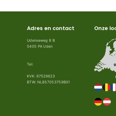
Adres en contact
Onze lo
Udenseweg 8 B
tijden
5405 PA Uden
n
info@robotmaaier-mesjes.nl
Tel:
+31 (0)85 78 255 78
KVK: 67529623
BTW: NL857053759B01