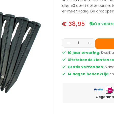
vast te kunnen zetten in het
elke 50 centimeter perimet
er meer nodig. De draadpenn
€
38,95
Op voorr
10 jaar ervaring:
Kwalit
Uitstekende klantens
Gratis verzenden:
Vana
14 dagen bedenktijd
en
Gegarande