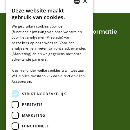
×
Deze website maakt
DUTCH
gebruik van cookies.
FRENCH
We gebruiken cookies voor de
Klantenservice
Informatie
(functionele)werking van onze website en
GERMAN
voor het analyseren(Prestatie) van
bezoekers op onze website. Voor het
Mijn account
Verzendkosten en lever
analyseren en meten van onze advertenties
(Marketing) delen we gegevens met onze
Klantenservice
Retouren en garantie
advertentie partners.
Contact
Algemene voorwaarde
Kies hieronder welke cookies u wil toestaan.
Over ons
Privacy en Disclaimer
Wil je alles toestaan klik dan direct op Alles
Kennisbank
Accepteren.
Perimeterdraad advies
STRIKT NOODZAKELIJK
PRESTATIE
MARKETING
FUNCTIONEEL