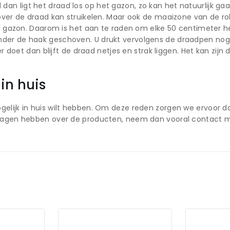
 ligt het draad los op het gazon, zo kan het natuurlijk gaan 
 over de draad kan struikelen. Maar ook de maaizone van de 
aid gazon. Daarom is het aan te raden om elke 50 centimeter 
der de haak geschoven. U drukt vervolgens de draadpen nog 
ter doet dan blijft de draad netjes en strak liggen. Het kan z
in huis
elijk in huis wilt hebben. Om deze reden zorgen we ervoor da
vragen hebben over de producten, neem dan vooral contact m