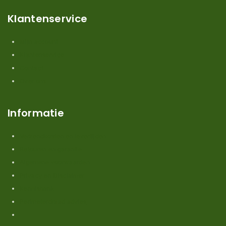
Klantenservice
Mijn account
Klantenservice
Contact
Over ons
Informatie
Verzendkosten en levertijden
Retouren en garantie
Algemene voorwaarden
Privacy en Disclaimer
Kennisbank
Perimeterdraad advies