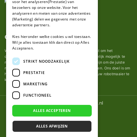
voor het analyseren(Prestatie) van
bezoekers op onze website. Voor het
analyseren en meten van onze advertenties
(Marketing) delen we gegevens met onze
advertentie partners.
Over ons
Kies hieronder welke cookies u wil toestaan.
Wil je alles toestaan klik dan direct op Alles
Accepteren.
Wij van robotmaaier-mesjes.nl doen ons uiterste best om het
onderhoud van robot grasmaaier mesjes zo gemakkelijk mogelijk te
STRIKT NOODZAKELIJK
maken. Uit ervaring merkten we hoe lastig het kan zijn om de juiste
messen voor een automatische grasmachine te vinden. Ons doel is om
PRESTATIE
het u makkelijk te maken om de goede mesjes voor uw robotmaaier te
kopen.
MARKETING
FUNCTIONEEL
© 2026 Robotmaaier-mesjes.nl
ALLES ACCEPTEREN
ALLES AFWIJZEN