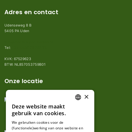
Adres en contact
Udenseweg 8 B
5405 PA Uden
info@robotmaaier-mesjes.nl
Tel:
+31 (0)85 78 255 78
KVK: 67529623
BTW: NL857053759B01
Onze locatie
×
Deze website maakt
DUTCH
gebruik van cookies.
FRENCH
We gebruiken cookies voor de
(functionele)werking van onze website en
GERMAN