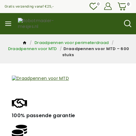
0
0
Gratis verzending vanaf €25,-
/
Draadpennen voor perimeterdraad
/
Draadpennen voor MTD
/
Draadpennen voor MTD – 600
stuks
100% passende garantie