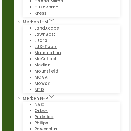
Honda Miimo
Husqvarna
Kress
Merken L-M
LandXcape
LawnBott
Lizard
LUX-Tools
Mammotion
McCulloch
Medion
Mountfield
MOVA
Mowox
MTD
Merken N-P
NAC
Orbex
Parkside
Philips
Powerplus