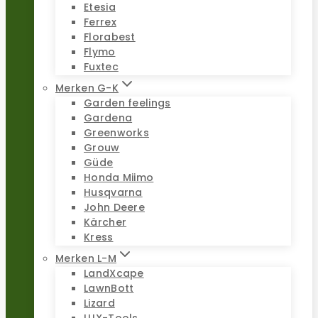
Etesia
Ferrex
Florabest
Flymo
Fuxtec
Merken G-K
Garden feelings
Gardena
Greenworks
Grouw
Güde
Honda Miimo
Husqvarna
John Deere
Kärcher
Kress
Merken L-M
LandXcape
LawnBott
Lizard