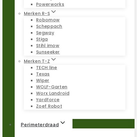
Powerworks
Merken R-S
Robomow
Scheppach
Segway
Stiga
Stihl imow
Sunseeker
Merken T-Z
TECH line
Texas
Wiper
WOLF-Garten
Worx Landroid
Yardforce
Zoef Robot
Perimeterdraad