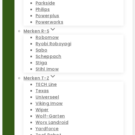
Parkside
Philips
Powerplus
Powerworks
Merken R-S
Robomow
Ryobi Roboyagi
Sabo
Scheppach
Stiga
Stihl Imow
Merken T-Z
TECH Line
Texas
Universeel
Viking Imow
Wiper
Wolf-Garten
Worx Landroid
Yardforce