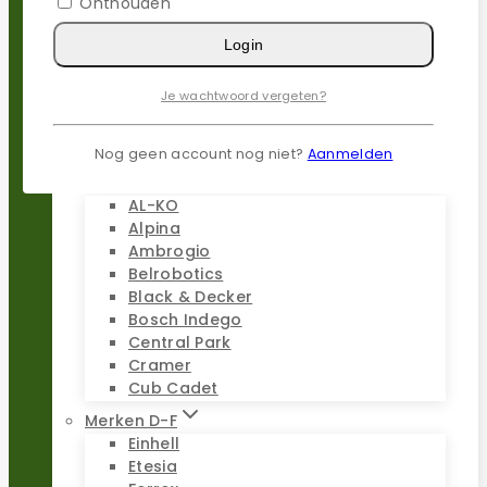
Onthouden
Gardena
Husqvarna
Login
Kress
Parkside
Je wachtwoord vergeten?
Stiga
Stihl
Worx
Nog geen account nog niet?
Aanmelden
Merken A-C
AL-KO
Alpina
Ambrogio
Belrobotics
Black & Decker
Bosch Indego
Central Park
Cramer
Cub Cadet
Merken D-F
Einhell
Etesia