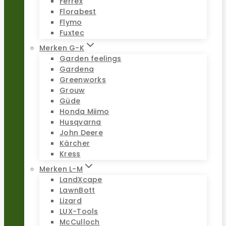
Ferrex
Florabest
Flymo
Fuxtec
Merken G-K
Garden feelings
Gardena
Greenworks
Grouw
Güde
Honda Miimo
Husqvarna
John Deere
Kärcher
Kress
Merken L-M
LandXcape
LawnBott
Lizard
LUX-Tools
McCulloch