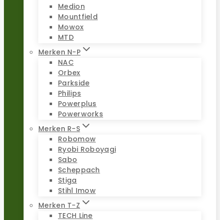
Medion
Mountfield
Mowox
MTD
Merken N-P
NAC
Orbex
Parkside
Philips
Powerplus
Powerworks
Merken R-S
Robomow
Ryobi Roboyagi
Sabo
Scheppach
Stiga
Stihl Imow
Merken T-Z
TECH Line