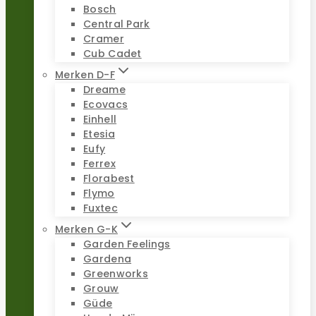
Bosch
Central Park
Cramer
Cub Cadet
Merken D-F
Dreame
Ecovacs
Einhell
Etesia
Eufy
Ferrex
Florabest
Flymo
Fuxtec
Merken G-K
Garden Feelings
Gardena
Greenworks
Grouw
Güde