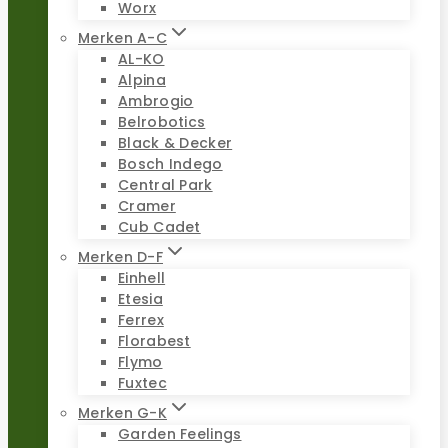
Worx
Merken A-C
AL-KO
Alpina
Ambrogio
Belrobotics
Black & Decker
Bosch Indego
Central Park
Cramer
Cub Cadet
Merken D-F
Einhell
Etesia
Ferrex
Florabest
Flymo
Fuxtec
Merken G-K
Garden Feelings