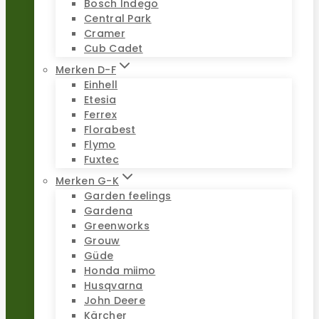
Bosch Indego
Central Park
Cramer
Cub Cadet
Merken D-F
Einhell
Etesia
Ferrex
Florabest
Flymo
Fuxtec
Merken G-K
Garden feelings
Gardena
Greenworks
Grouw
Güde
Honda miimo
Husqvarna
John Deere
Kärcher