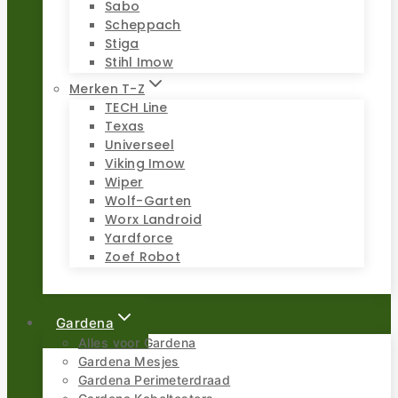
Sabo
Scheppach
Stiga
Stihl Imow
Merken T-Z
TECH Line
Texas
Universeel
Viking Imow
Wiper
Wolf-Garten
Worx Landroid
Yardforce
Zoef Robot
Gardena
Alles voor Gardena
Gardena Mesjes
Gardena Perimeterdraad