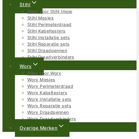
Stihl
Alles voor Stihl Imow
Stihl Mesjes
Stihl Perimeterdraad
Stihl Kabeltesters
Stihl Installatie sets
Stihl Reparatie sets
Stihl Draadpennen
Stihl Draadverbinders
Worx
Alles voor Worx
Worx Mesjes
Worx Perimeterdraad
Worx Kabeltesters
Worx Installatie sets
Worx Reparatie sets
Worx Draadpennen
Worx Draadverbinders
Overige Merken