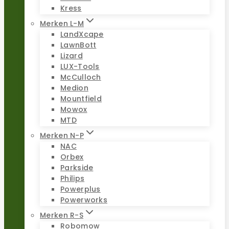
Kress
Merken L-M
LandXcape
LawnBott
Lizard
LUX-Tools
McCulloch
Medion
Mountfield
Mowox
MTD
Merken N-P
NAC
Orbex
Parkside
Philips
Powerplus
Powerworks
Merken R-S
Robomow