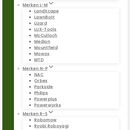
Merken L-M
LandXcape
LawnBott
Lizard
LUX-Tools
McCulloch
Medion
Mountfield
Mowox
MTD
Merken N-P
NAC
Orbex
Parkside
Philips
Powerplus
Powerworks
Merken R-S
Robomow
Ryobi Roboyagi