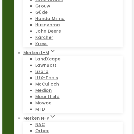
Grouw
Güde
Honda Miimo
Husqvarna
John Deere
Kärcher
Kress
Merken L-M
LandXcape
LawnBott
Lizard
LUX-Tools
McCulloch
Medion
Mountfield
Mowox
MTD
Merken N-P
NAC
Orbex