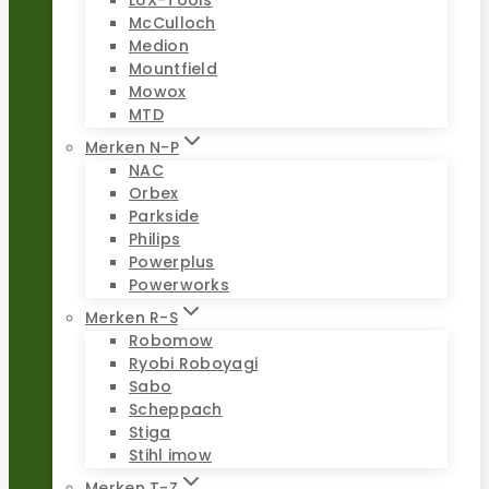
LUX-Tools
McCulloch
Medion
Mountfield
Mowox
MTD
Merken N-P
NAC
Orbex
Parkside
Philips
Powerplus
Powerworks
Merken R-S
Robomow
Ryobi Roboyagi
Sabo
Scheppach
Stiga
Stihl imow
Merken T-Z