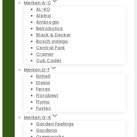
Merken A-C
AL-KO
Alpina
Ambrogio
Belrobotics
Black & Decker
Bosch Indego
Central Park
Cramer
Cub Cadet
Merken D-F
Einhell
Etesia
Ferrex
Florabest
Flymo
Fuxtec
Merken G-K
Garden Feelings
Gardena
Greenworks