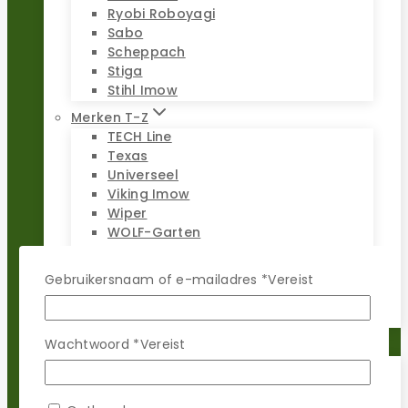
Ryobi Roboyagi
Sabo
Scheppach
Stiga
Stihl Imow
Merken T-Z
TECH Line
Texas
Universeel
Viking Imow
Wiper
WOLF-Garten
Worx Landroid
Yardforce
Gebruikersnaam of e-mailadres
*
Vereist
Zoef Robot
Wachtwoord
*
Vereist
Reparatie sets
Populaire merken