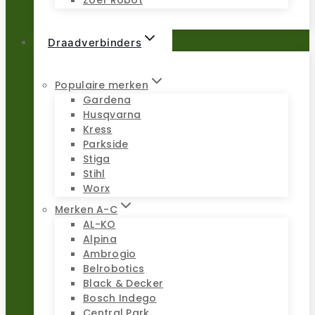
Zoef Robot
Draadverbinders
Populaire merken
Gardena
Husqvarna
Kress
Parkside
Stiga
Stihl
Worx
Merken A-C
AL-KO
Alpina
Ambrogio
Belrobotics
Black & Decker
Bosch Indego
Central Park