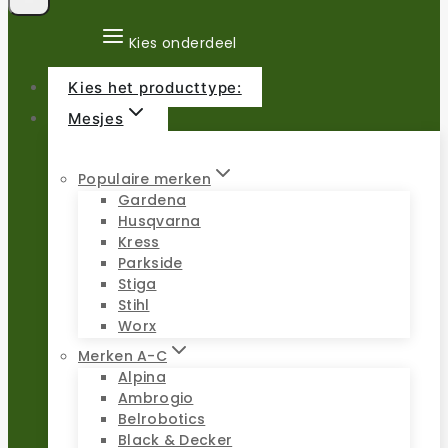
Kies onderdeel
Kies het producttype:
Mesjes
Populaire merken
Gardena
Husqvarna
Kress
Parkside
Stiga
Stihl
Worx
Merken A-C
Alpina
Ambrogio
Belrobotics
Black & Decker