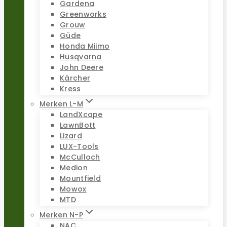
Gardena
Greenworks
Grouw
Güde
Honda Miimo
Husqvarna
John Deere
Kärcher
Kress
Merken L-M
LandXcape
LawnBott
Lizard
LUX-Tools
McCulloch
Medion
Mountfield
Mowox
MTD
Merken N-P
NAC