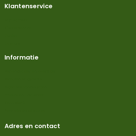
Klantenservice
Mijn account
Klantenservice
Contact
Over ons
Informatie
Verzendkosten en levertijden
Retouren en garantie
Algemene voorwaarden
Privacy en Disclaimer
Kennisbank
Perimeterdraad advies
Adres en contact