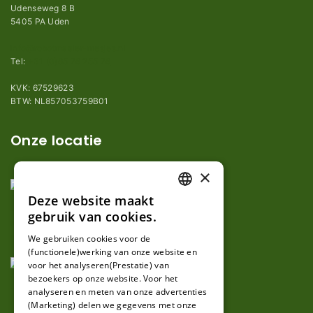
Udenseweg 8 B
5405 PA Uden
info@robotmaaier-mesjes.nl
Tel:
+31 (0)85 78 255 78
KVK: 67529623
BTW: NL857053759B01
Onze locatie
×
Deze website maakt
DUTCH
gebruik van cookies.
FRENCH
We gebruiken cookies voor de
(functionele)werking van onze website en
GERMAN
voor het analyseren(Prestatie) van
bezoekers op onze website. Voor het
analyseren en meten van onze advertenties
(Marketing) delen we gegevens met onze