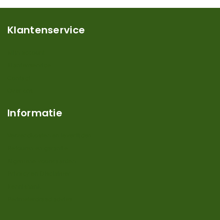
Klantenservice
Mijn account
Klantenservice
Contact
Over ons
Informatie
Verzendkosten en levertijden
Retouren en garantie
Algemene voorwaarden
Privacy en Disclaimer
Kennisbank
Perimeterdraad advies