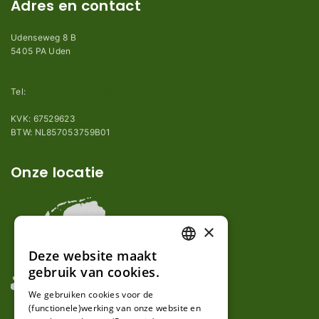
Adres en contact
Udenseweg 8 B
5405 PA Uden
info@robotmaaier-mesjes.nl
Tel:
+31 (0)85 78 255 78
KVK: 67529623
BTW: NL857053759B01
Onze locatie
×
Deze website maakt
DUTCH
gebruik van cookies.
FRENCH
We gebruiken cookies voor de
(functionele)werking van onze website en
GERMAN