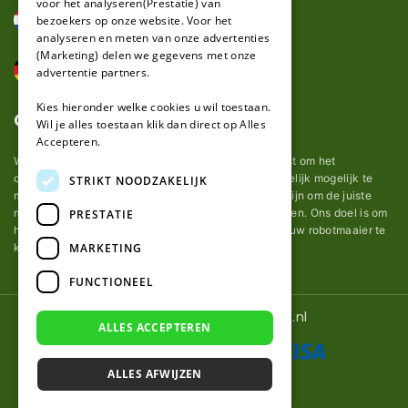
voor het analyseren(Prestatie) van
bezoekers op onze website. Voor het
analyseren en meten van onze advertenties
(Marketing) delen we gegevens met onze
advertentie partners.
Kies hieronder welke cookies u wil toestaan.
Over ons
Wil je alles toestaan klik dan direct op Alles
Accepteren.
Wij van robotmaaier-mesjes.nl doen ons uiterste best om het
onderhoud van robot grasmaaier mesjes zo gemakkelijk mogelijk te
STRIKT NOODZAKELIJK
maken. Uit ervaring merkten we hoe lastig het kan zijn om de juiste
messen voor een automatische grasmachine te vinden. Ons doel is om
PRESTATIE
het u makkelijk te maken om de goede mesjes voor uw robotmaaier te
MARKETING
kopen.
FUNCTIONEEL
© 2026 Robotmaaier-mesjes.nl
ALLES ACCEPTEREN
ALLES AFWIJZEN