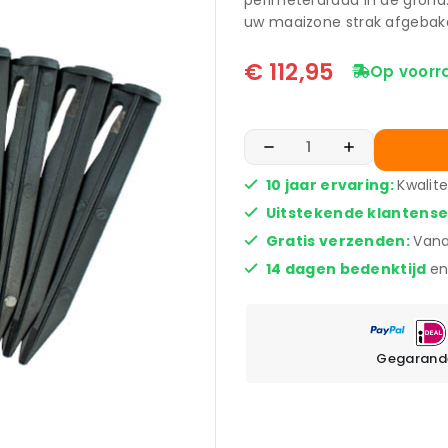
perimeterdraad in de grond.
uw maaizone strak afgebak
€
112,95
Op voorr
10 jaar ervaring:
Kwalit
Uitstekende klantens
Gratis verzenden:
Vana
14 dagen bedenktijd
en
Gegarande