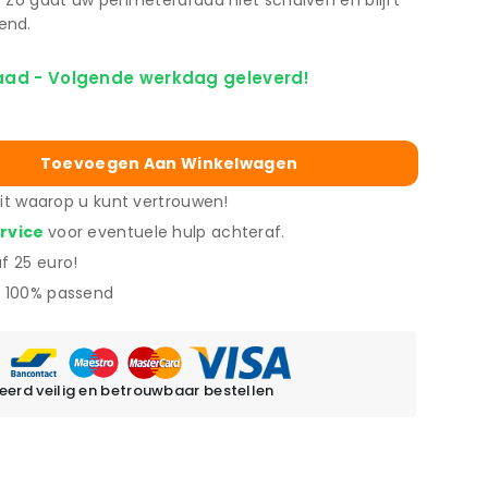
 Zo gaat uw perimeterdraad niet schuiven en blijft
end.
aad - Volgende werkdag geleverd!
Toevoegen Aan Winkelwagen
eit waarop u kunt vertrouwen!
ervice
voor eventuele hulp achteraf.
f 25 euro!
 100% passend
erd veilig en betrouwbaar bestellen