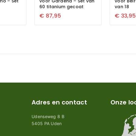
mo – Set
voor Gardena – Set van
voor Belr
60 titanium gecoat
van 18
€
87,95
€
33,95
Adres en contact
Onze lo
Udenseweg 8 B
tijden
5405 PA Uden
n