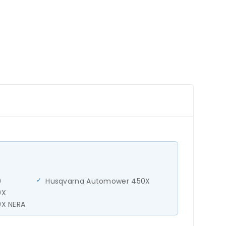
0
Husqvarna Automower 450X
0X
X NERA