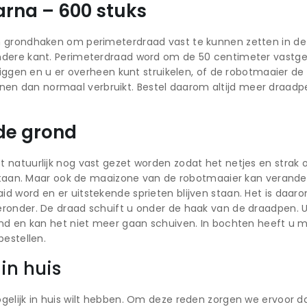
rna – 600 stuks
n grondhaken om perimeterdraad vast te kunnen zetten in d
ndere kant. Perimeterdraad word om de 50 centimeter vastge
liggen en u er overheen kunt struikelen, of de robotmaaier de 
n dan normaal verbruikt. Bestel daarom altijd meer draad
 de grond
atuurlijk nog vast gezet worden zodat het netjes en strak op
tstaan. Maar ook de maaizone van de robotmaaier kan verander
 word en er uitstekende sprieten blijven staan. Het is daaro
eronder. De draad schuift u onder de haak van de draadpen. 
ond en kan het niet meer gaan schuiven. In bochten heeft u 
bestellen.
in huis
elijk in huis wilt hebben. Om deze reden zorgen we ervoor da