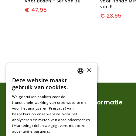
voor Bosch – Set van 30
voor Honda Mii
van 9
€
47,95
€
23,95
×
Deze website maakt
DUTCH
gebruik van cookies.
FRENCH
We gebruiken cookies voor de
Klantenservice
Informatie
(functionele)werking van onze website en
GERMAN
voor het analyseren(Prestatie) van
bezoekers op onze website. Voor het
Mijn account
Verzendkosten en lever
analyseren en meten van onze advertenties
(Marketing) delen we gegevens met onze
Klantenservice
Retouren en garantie
advertentie partners.
Contact
Algemene voorwaarde