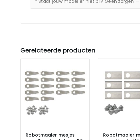
* Staat jouw model er niet bij? Geen zorgen —
Gerelateerde producten
Robotmaaier mesjes
Robotmaaier m