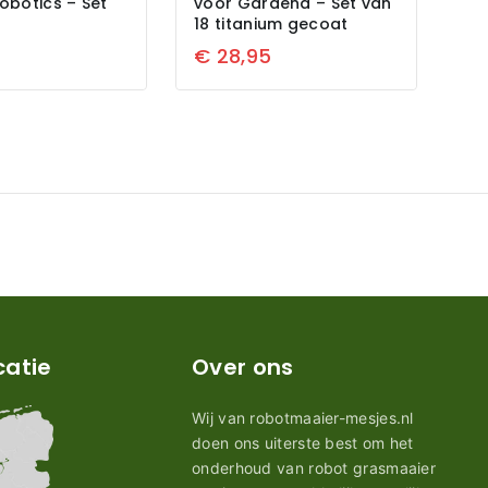
obotics – Set
voor Gardena – Set van
18 titanium gecoat
€
28,95
catie
Over ons
Wij van robotmaaier-mesjes.nl
doen ons uiterste best om het
onderhoud van robot grasmaaier