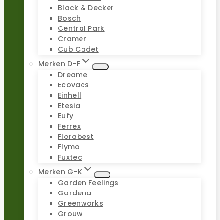
Black & Decker
Bosch
Central Park
Cramer
Cub Cadet
Merken D-F
Dreame
Ecovacs
Einhell
Etesia
Eufy
Ferrex
Florabest
Flymo
Fuxtec
Merken G-K
Garden Feelings
Gardena
Greenworks
Grouw