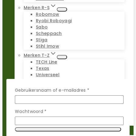
Merken R-S
Robomow
Ryobi Roboyagi
Sabo
Scheppach
Stiga
Stihl Imow
Merken T-Z
TECH Line
Texas
Universeel
Viking Imow
Wiper
Vereist
Gebruikersnaam of e-mailadres
*
WOLF-Garten
Worx Landroid
Yardforce
Vereist
Wachtwoord
*
Zoef Robot
Reparatie sets