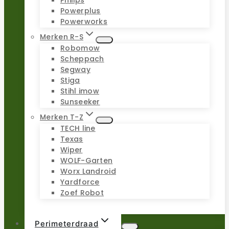
Philips
Powerplus
Powerworks
Merken R-S
Robomow
Scheppach
Segway
Stiga
Stihl imow
Sunseeker
Merken T-Z
TECH line
Texas
Wiper
WOLF-Garten
Worx Landroid
Yardforce
Zoef Robot
Perimeterdraad