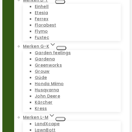
Merken D-F
Einhell
Etesia
Ferrex
Florabest
Flymo
Fuxtec
Merken G-K
Garden feelings
Gardena
Greenworks
Grouw
Güde
Honda Miimo
Husqvarna
John Deere
Kärcher
Kress
Merken L-M
LandXcape
LawnBott