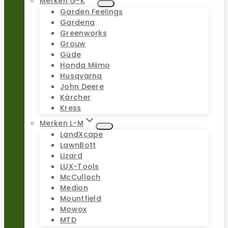
Merken G-K
Garden Feelings
Gardena
Greenworks
Grouw
Güde
Honda Miimo
Husqvarna
John Deere
Kärcher
Kress
Merken L-M
LandXcape
LawnBott
Lizard
LUX-Tools
McCulloch
Medion
Mountfield
Mowox
MTD