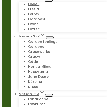
Einhell
Etesia
Ferrex
Florabest
Flymo
Fuxtec
Merken G-K
Garden feelings
Gardena
Greenworks
Grouw
Güde
Honda Miimo
Husqvarna
John Deere
Kärcher
Kress
Merken L-M
LandXcape
LawnBott