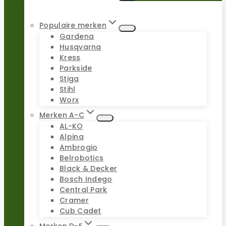
Populaire merken
Gardena
Husqvarna
Kress
Parkside
Stiga
Stihl
Worx
Merken A-C
AL-KO
Alpina
Ambrogio
Belrobotics
Black & Decker
Bosch Indego
Central Park
Cramer
Cub Cadet