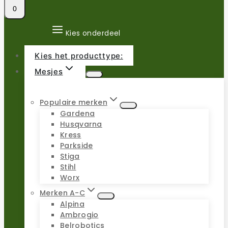
0
Kies onderdeel
Kies het producttype:
Mesjes
Populaire merken
Gardena
Husqvarna
Kress
Parkside
Stiga
Stihl
Worx
Merken A-C
Alpina
Ambrogio
Belrobotics