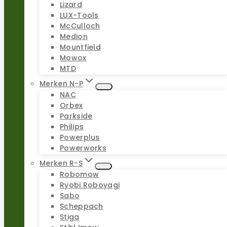
Lizard
LUX-Tools
McCulloch
Medion
Mountfield
Mowox
MTD
Merken N-P
NAC
Orbex
Parkside
Philips
Powerplus
Powerworks
Merken R-S
Robomow
Ryobi Roboyagi
Sabo
Scheppach
Stiga