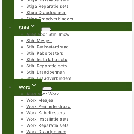
Stiga Installatie sets
Stiga Reparatie sets
Stiga Draadpennen
Stiga Draadverbinders
Stihl
Alles voor Stihl Imow
Stihl Mesjes
Stihl Perimeterdraad
Stihl Kabeltesters
Stihl Installatie sets
Stihl Reparatie sets
Stihl Draadpennen
Stihl Draadverbinders
Worx
Alles voor Worx
Worx Mesjes
Worx Perimeterdraad
Worx Kabeltesters
Worx Installatie sets
Worx Reparatie sets
Worx Draadpennen