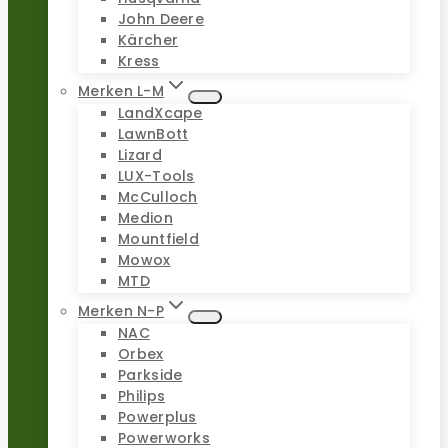
John Deere
Kärcher
Kress
Merken L-M
LandXcape
LawnBott
Lizard
LUX-Tools
McCulloch
Medion
Mountfield
Mowox
MTD
Merken N-P
NAC
Orbex
Parkside
Philips
Powerplus
Powerworks