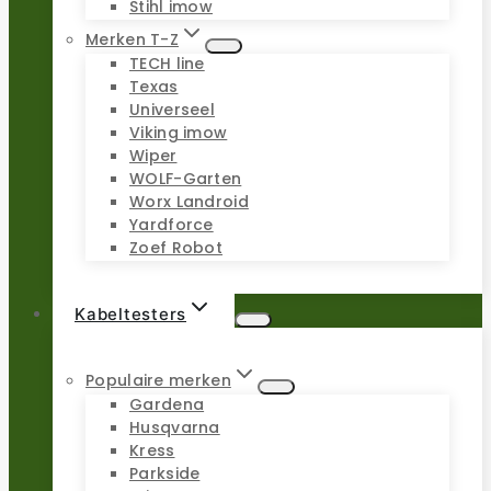
Stihl imow
Merken T-Z
TECH line
Texas
Universeel
Viking imow
Wiper
WOLF-Garten
Worx Landroid
Yardforce
Zoef Robot
Kabeltesters
Populaire merken
Gardena
Husqvarna
Kress
Parkside