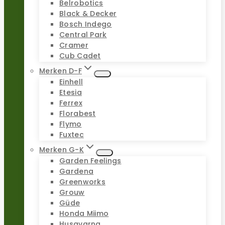
Belrobotics
Black & Decker
Bosch Indego
Central Park
Cramer
Cub Cadet
Merken D-F
Einhell
Etesia
Ferrex
Florabest
Flymo
Fuxtec
Merken G-K
Garden Feelings
Gardena
Greenworks
Grouw
Güde
Honda Miimo
Husqvarna