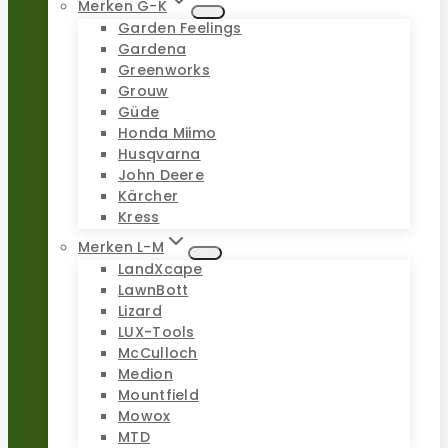
Merken G-K
Garden Feelings
Gardena
Greenworks
Grouw
Güde
Honda Miimo
Husqvarna
John Deere
Kärcher
Kress
Merken L-M
LandXcape
LawnBott
Lizard
LUX-Tools
McCulloch
Medion
Mountfield
Mowox
MTD