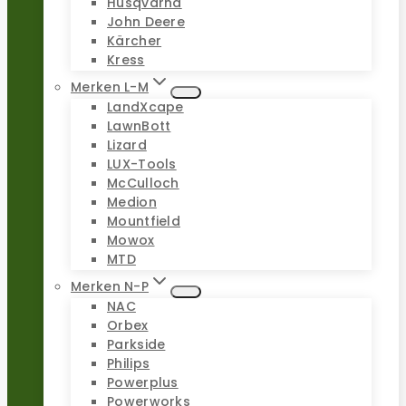
Husqvarna
John Deere
Kärcher
Kress
Merken L-M
LandXcape
LawnBott
Lizard
LUX-Tools
McCulloch
Medion
Mountfield
Mowox
MTD
Merken N-P
NAC
Orbex
Parkside
Philips
Powerplus
Powerworks