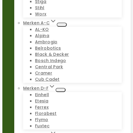
Stiga
Stihl
Worx
Merken A-C
AL-KO
Alpina
Ambrogio
Belrobotics
Black & Decker
Bosch Indego
Central Park
Cramer
Cub Cadet
Merken D-F
Einhell
Etesia
Ferrex
Florabest
Flymo
Fuxtec