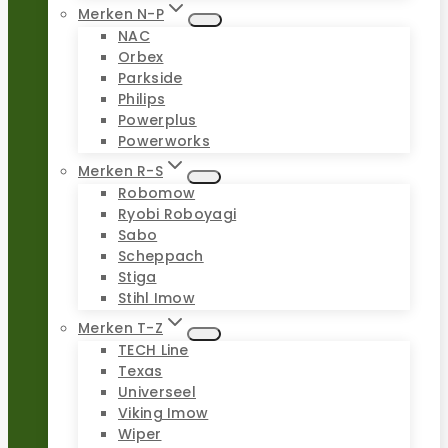
Merken N-P
NAC
Orbex
Parkside
Philips
Powerplus
Powerworks
Merken R-S
Robomow
Ryobi Roboyagi
Sabo
Scheppach
Stiga
Stihl Imow
Merken T-Z
TECH Line
Texas
Universeel
Viking Imow
Wiper