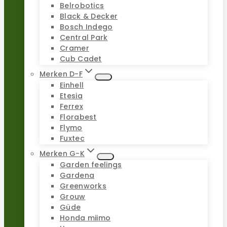
Belrobotics
Black & Decker
Bosch Indego
Central Park
Cramer
Cub Cadet
Merken D-F
Einhell
Etesia
Ferrex
Florabest
Flymo
Fuxtec
Merken G-K
Garden feelings
Gardena
Greenworks
Grouw
Güde
Honda miimo