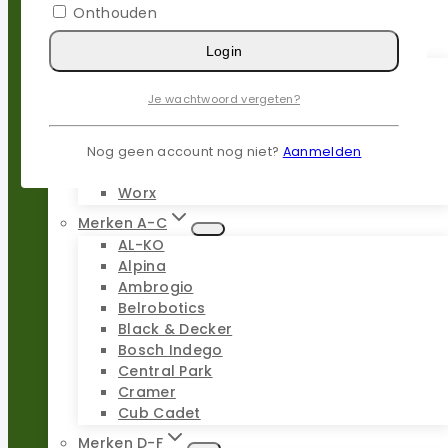
Onthouden
Populaire merken
Login
Gardena
Husqvarna
Je wachtwoord vergeten?
Kress
Parkside
Stiga
Nog geen account nog niet?
Aanmelden
Stihl
Worx
Merken A-C
AL-KO
Alpina
Ambrogio
Belrobotics
Black & Decker
Bosch Indego
Central Park
Cramer
Cub Cadet
Merken D-F