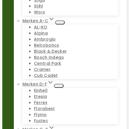
Stiga
Stihl
Worx
Merken A-C
AL-KO
Alpina
Ambrogio
Belrobotics
Black & Decker
Bosch Indego
Central Park
Cramer
Cub Cadet
Merken D-F
Einhell
Etesia
Ferrex
Florabest
Flymo
Fuxtec