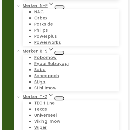
Merken N-P
NAC
Orbex
Parkside
Philips
Powerplus
Powerworks
Merken R-S
Robomow
Ryobi Roboyagi
Sabo
Scheppach
Stiga
Stihl Imow
Merken T-Z
TECH Line
Texas
Universeel
Viking Imow
Wiper