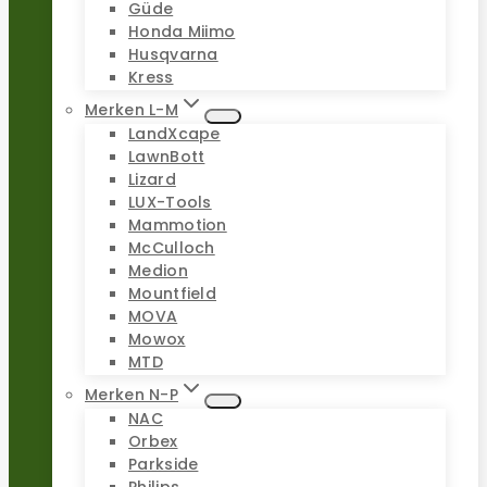
Güde
Honda Miimo
Husqvarna
Kress
Merken L-M
LandXcape
LawnBott
Lizard
LUX-Tools
Mammotion
McCulloch
Medion
Mountfield
MOVA
Mowox
MTD
Merken N-P
NAC
Orbex
Parkside