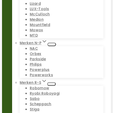
Lizard
LUX-Tools
McCulloch
Medion
Mountfield
Mowox
MTD
Merken N-P
NAC
Orbex
Parkside
Philips
Powerplus
Powerworks
Merken R-S
Robomow
Ryobi Roboyagi
Sabo
Scheppach
Stiga