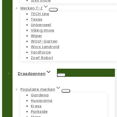
Stihl Imow
Merken T-Z
TECH Line
Texas
Universeel
Viking Imow
Wiper
WOLF-Garten
Worx Landroid
Yardforce
Zoef Robot
Draadpennen
Populaire merken
Gardena
Husqvarna
Kress
Parkside