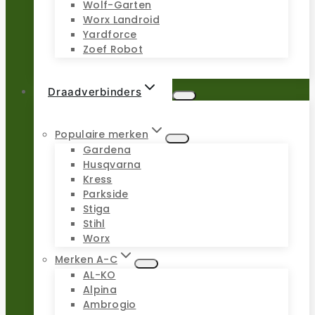
Wolf-Garten
Worx Landroid
Yardforce
Zoef Robot
Draadverbinders
Populaire merken
Gardena
Husqvarna
Kress
Parkside
Stiga
Stihl
Worx
Merken A-C
AL-KO
Alpina
Ambrogio