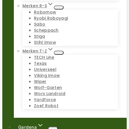
Merken R-S
Robomow
Ryobi Roboyagi
Sabo
Scheppach
Stiga
Stihl Imow
Merken T-Z
TECH Line
Texas
Universeel
Viking Imow
Wiper
Wolf-Garten
Worx Landroid
Yardforce
Zoef Robot
Gardena