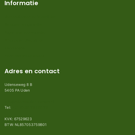
Informatie
Verzendkosten en levertijden
Retouren en garantie
Algemene voorwaarden
Privacy en Disclaimer
Kennisbank
Perimeterdraad advies
Adres en contact
Udenseweg 8 B
5405 PA Uden
info@robotmaaier-mesjes.nl
Tel:
+31 (0)85 78 255 78
KVK: 67529623
BTW: NL857053759B01