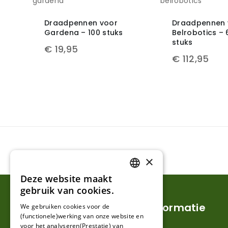
Draadpennen voor
Draadpennen 
Gardena – 100 stuks
Belrobotics – 
stuks
€
19,95
€
112,95
×
Deze website maakt
DUTCH
gebruik van cookies.
FRENCH
Klantenservice
Informatie
We gebruiken cookies voor de
(functionele)werking van onze website en
GERMAN
voor het analyseren(Prestatie) van