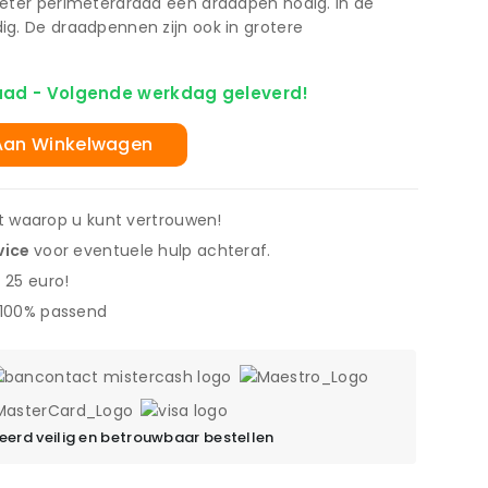
meter perimeterdraad één draadpen nodig. In de
g. De draadpennen zijn ook in grotere
aad - Volgende werkdag geleverd!
Aan Winkelwagen
it waarop u kunt vertrouwen!
vice
voor eventuele hulp achteraf.
 25 euro!
 100% passend
erd veilig en betrouwbaar bestellen