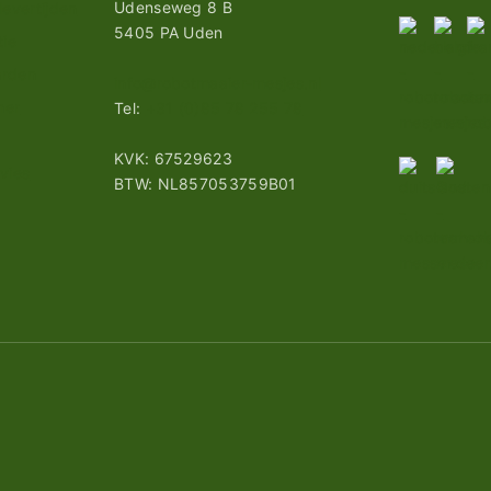
Udenseweg 8 B
evertijden
5405 PA Uden
tie
arden
info@robotmaaier-mesjes.nl
mer
Tel:
+31 (0)85 78 255 78
KVK: 67529623
vies
BTW: NL857053759B01