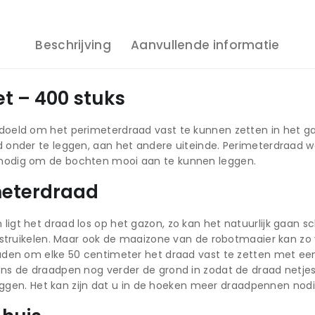
Beschrijving
Aanvullende informatie
t – 400 stuks
oeld om het perimeterdraad vast te kunnen zetten in het ga
 onder te leggen, aan het andere uiteinde. Perimeterdraad w
nodig om de bochten mooi aan te kunnen leggen.
meterdraad
t het draad los op het gazon, zo kan het natuurlijk gaan schu
struikelen. Maar ook de maaizone van de robotmaaier kan zo ve
aden om elke 50 centimeter het draad vast te zetten met ee
 de draadpen nog verder de grond in zodat de draad netjes en
 liggen. Het kan zijn dat u in de hoeken meer draadpennen no