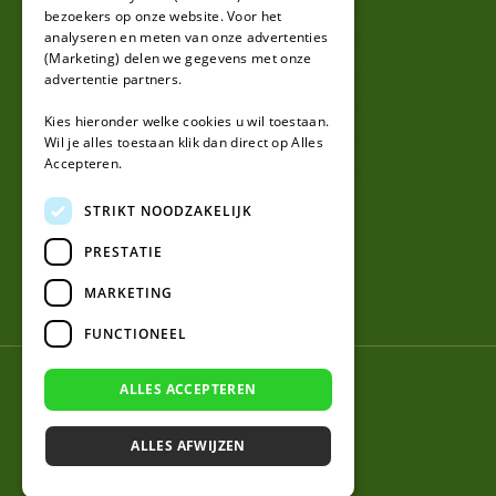
Mijn account
Verzendkosten en l
bezoekers op onze website. Voor het
analyseren en meten van onze advertenties
Klantenservice
Retouren en garan
(Marketing) delen we gegevens met onze
Contact
Algemene voorwa
advertentie partners.
Over ons
Privacy en Disclai
Kies hieronder welke cookies u wil toestaan.
Kennisbank
Wil je alles toestaan klik dan direct op Alles
Accepteren.
Perimeterdraad ad
STRIKT NOODZAKELIJK
PRESTATIE
MARKETING
FUNCTIONEEL
© 2026 Robotmaaier-mesjes.nl
ALLES ACCEPTEREN
ALLES AFWIJZEN