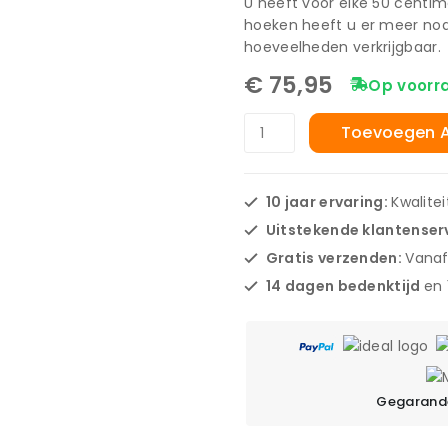
U heeft voor elke 50 centi
hoeken heeft u er meer nodi
hoeveelheden verkrijgbaar.
€
75,95
Op voorr
Toevoegen 
10 jaar ervaring:
Kwalite
Uitstekende klantenser
Gratis verzenden:
Vanaf
14 dagen bedenktijd
en
Gegarande