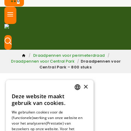
0
/
Draadpennen voor perimeterdraad
/
Draadpennen voor Central Park
/
Draadpennen voor
Central Park – 800 stuks
×
Deze website maakt
DUTCH
gebruik van cookies.
FRENCH
We gebruiken cookies voor de
(functionele)werking van onze website en
GERMAN
100% passende garantie
voor het analyseren(Prestatie) van
bezoekers op onze website. Voor het