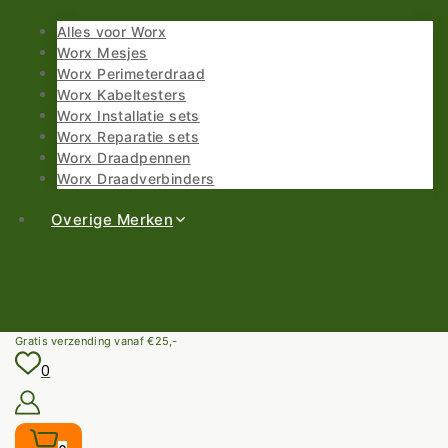
Alles voor Worx
Worx Mesjes
Worx Perimeterdraad
Worx Kabeltesters
Worx Installatie sets
Worx Reparatie sets
Worx Draadpennen
Worx Draadverbinders
Overige Merken
Gratis verzending vanaf €25,-
0