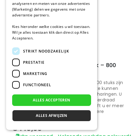
analyseren en meten van onze advertenties
(Marketing) delen we gegevens met onze
advertentie partners.
Laagste prijs
Kies hieronder welke cookies u wil toestaan.
Wil je alles toestaan klik dan direct op Alles
Accepteren.
Morgen geleverd
STRIKT NOODZAKELIJK
PRESTATIE
Draadpennen voor Central Park – 800
stuks
MARKETING
De draadpennen voor Central Park – 800 stuks zijn
FUNCTIONEEL
bedoeld om het perimeterdraad vast te kunnen
zetten in het gazon. Het zijn een soort haringen. U
heeft voor elke 50 centimeter perimeterdraad
ALLES ACCEPTEREN
één draadpen nodig. In de hoeken heeft u er meer
nodig. De draadpennen zijn ook in grotere
ALLES AFWIJZEN
hoeveelheden verkrijgbaar.
€
145,95