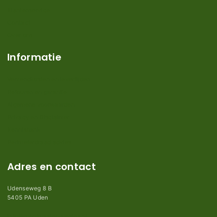
Klantenservice
Contact
Over ons
Informatie
Verzendkosten en levertijden
Retouren en garantie
Algemene voorwaarden
Privacy en Disclaimer
Kennisbank
Perimeterdraad advies
Adres en contact
Udenseweg 8 B
5405 PA Uden
info@robotmaaier-mesjes.nl