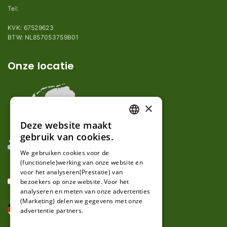
Tel:
+31 (0)85 78 255 78
KVK: 67529623
BTW: NL857053759B01
Onze locatie
×
Deze website maakt
DUTCH
gebruik van cookies.
FRENCH
We gebruiken cookies voor de
(functionele)werking van onze website en
GERMAN
voor het analyseren(Prestatie) van
bezoekers op onze website. Voor het
analyseren en meten van onze advertenties
(Marketing) delen we gegevens met onze
advertentie partners.