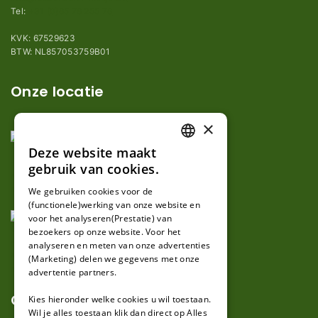
Tel:
+31 (0)85 78 255 78
KVK: 67529623
BTW: NL857053759B01
Onze locatie
×
Deze website maakt
DUTCH
gebruik van cookies.
FRENCH
We gebruiken cookies voor de
(functionele)werking van onze website en
GERMAN
voor het analyseren(Prestatie) van
bezoekers op onze website. Voor het
analyseren en meten van onze advertenties
(Marketing) delen we gegevens met onze
advertentie partners.
Over ons
Kies hieronder welke cookies u wil toestaan.
Wil je alles toestaan klik dan direct op Alles