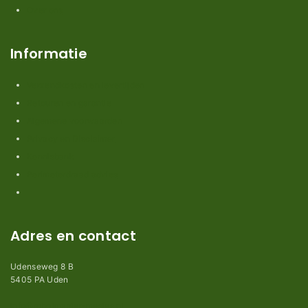
Over ons
Informatie
Verzendkosten en levertijden
Retouren en garantie
Algemene voorwaarden
Privacy en Disclaimer
Kennisbank
Perimeterdraad advies
Adres en contact
Udenseweg 8 B
5405 PA Uden
info@robotmaaier-mesjes.nl