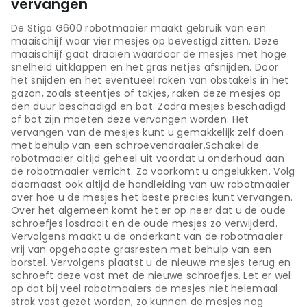
vervangen
De Stiga G600 robotmaaier maakt gebruik van een
maaischijf waar vier mesjes op bevestigd zitten. Deze
maaischijf gaat draaien waardoor de mesjes met hoge
snelheid uitklappen en het gras netjes afsnijden. Door
het snijden en het eventueel raken van obstakels in het
gazon, zoals steentjes of takjes, raken deze mesjes op
den duur beschadigd en bot. Zodra mesjes beschadigd
of bot zijn moeten deze vervangen worden. Het
vervangen van de mesjes kunt u gemakkelijk zelf doen
met behulp van een schroevendraaier.Schakel de
robotmaaier altijd geheel uit voordat u onderhoud aan
de robotmaaier verricht. Zo voorkomt u ongelukken. Volg
daarnaast ook altijd de handleiding van uw robotmaaier
over hoe u de mesjes het beste precies kunt vervangen.
Over het algemeen komt het er op neer dat u de oude
schroefjes losdraait en de oude mesjes zo verwijderd.
Vervolgens maakt u de onderkant van de robotmaaier
vrij van opgehoopte grasresten met behulp van een
borstel. Vervolgens plaatst u de nieuwe mesjes terug en
schroeft deze vast met de nieuwe schroefjes. Let er wel
op dat bij veel robotmaaiers de mesjes niet helemaal
strak vast gezet worden, zo kunnen de mesjes nog