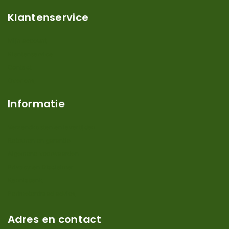
Klantenservice
Mijn account
Klantenservice
Contact
Over ons
Informatie
Verzendkosten en levertijden
Retouren en garantie
Algemene voorwaarden
Privacy en Disclaimer
Kennisbank
Perimeterdraad advies
Adres en contact