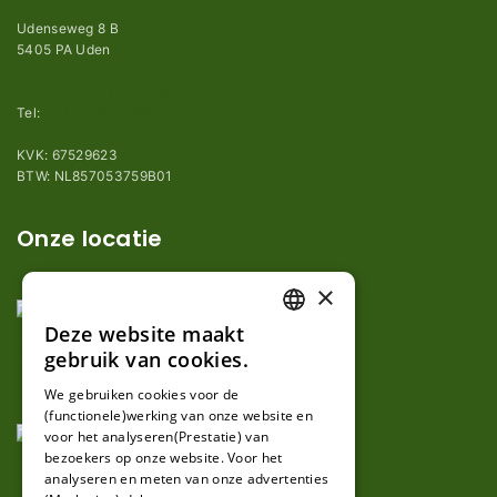
Udenseweg 8 B
5405 PA Uden
info@robotmaaier-mesjes.nl
Tel:
+31 (0)85 78 255 78
KVK: 67529623
BTW: NL857053759B01
Onze locatie
×
Deze website maakt
DUTCH
gebruik van cookies.
FRENCH
We gebruiken cookies voor de
(functionele)werking van onze website en
GERMAN
voor het analyseren(Prestatie) van
bezoekers op onze website. Voor het
analyseren en meten van onze advertenties