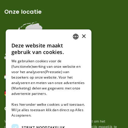
Onze locatie
×
Deze website maakt
DUTCH
gebruik van cookies.
FRENCH
We gebruiken cookies voor de
(functionele)werking van onze website en
GERMAN
voor het analyseren(Prestatie) van
bezoekers op onze website. Voor het
analyseren en meten van onze advertenties
(Marketing) delen we gegevens met onze
advertentie partners.
Kies hieronder welke cookies u wil toestaan.
Over ons
Wil je alles toestaan klik dan direct op Alles
Accepteren.
Wij van robotmaaier-mesjes.nl doen ons uiterste best om het
onderhoud van robot grasmaaier mesjes zo gemakkelijk mogelijk te
STRIKT NOODZAKELIJK