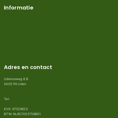
Informatie
Verzendkosten en levertijden
Retouren en garantie
Algemene voorwaarden
Privacy en Disclaimer
Kennisbank
Perimeterdraad advies
Adres en contact
Udenseweg 8 B
5405 PA Uden
info@robotmaaier-mesjes.nl
Tel:
+31 (0)85 78 255 78
KVK: 67529623
BTW: NL857053759B01