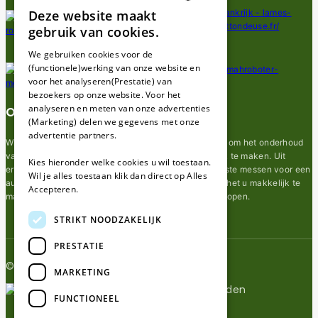
Deze website maakt
DUTCH
gebruik van cookies.
FRENCH
We gebruiken cookies voor de
(functionele)werking van onze website en
GERMAN
voor het analyseren(Prestatie) van
bezoekers op onze website. Voor het
analyseren en meten van onze advertenties
Over ons
(Marketing) delen we gegevens met onze
advertentie partners.
Wij van robotmaaier-mesjes.nl doen ons uiterste best om het onderhoud
van robot grasmaaier mesjes zo gemakkelijk mogelijk te maken. Uit
Kies hieronder welke cookies u wil toestaan.
ervaring merkten we hoe lastig het kan zijn om de juiste messen voor een
Wil je alles toestaan klik dan direct op Alles
automatische grasmachine te vinden. Ons doel is om het u makkelijk te
Accepteren.
maken om de goede mesjes voor uw robotmaaier te kopen.
STRIKT NOODZAKELIJK
PRESTATIE
© 2026 Robotmaaier-mesjes.nl
MARKETING
FUNCTIONEEL