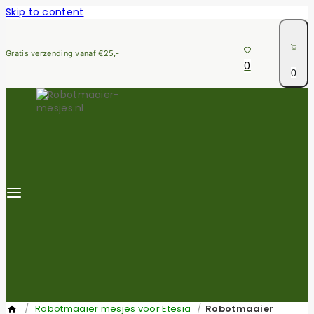
Skip to content
Gratis verzending vanaf €25,-
0
0
/
Robotmaaier mesjes voor Etesia
/
Robotmaaier