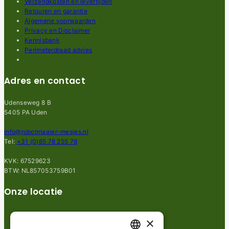
Verzendkosten en levertijden
Retouren en garantie
Algemene voorwaarden
Privacy en Disclaimer
Kennisbank
Perimeterdraad advies
Adres en contact
Udenseweg 8 B
5405 PA Uden
info@robotmaaier-mesjes.nl
Tel:
+31 (0)85 78 255 78
KVK: 67529623
BTW: NL857053759B01
Onze locatie
×