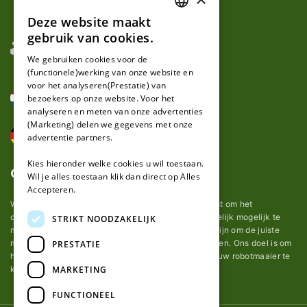
Deze website maakt
DUTCH
gebruik van cookies.
FRENCH
We gebruiken cookies voor de
(functionele)werking van onze website en
GERMAN
voor het analyseren(Prestatie) van
bezoekers op onze website. Voor het
analyseren en meten van onze advertenties
(Marketing) delen we gegevens met onze
advertentie partners.
Kies hieronder welke cookies u wil toestaan.
Over ons
Wil je alles toestaan klik dan direct op Alles
Accepteren.
Wij van robotmaaier-mesjes.nl doen ons uiterste best om het
onderhoud van robot grasmaaier mesjes zo gemakkelijk mogelijk te
STRIKT NOODZAKELIJK
maken. Uit ervaring merkten we hoe lastig het kan zijn om de juiste
messen voor een automatische grasmachine te vinden. Ons doel is om
PRESTATIE
het u makkelijk te maken om de goede mesjes voor uw robotmaaier te
MARKETING
kopen.
FUNCTIONEEL