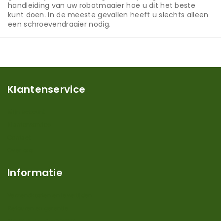
handleiding van uw robotmaaier hoe u dit het beste
kunt doen. In de meeste gevallen heeft u slechts alleen
een schroevendraaier nodig.
Klantenservice
Mijn account
Klantenservice
Contact
Over ons
Informatie
Verzendkosten en levertijden
Retouren en garantie
Algemene voorwaarden