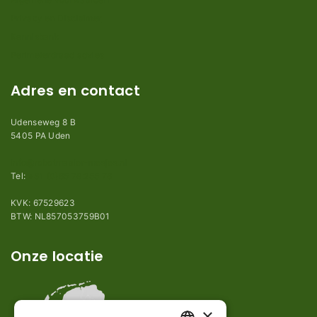
Privacy en Disclaimer
Kennisbank
Perimeterdraad advies
Adres en contact
Udenseweg 8 B
5405 PA Uden
info@robotmaaier-mesjes.nl
Tel:
+31 (0)85 78 255 78
KVK: 67529623
BTW: NL857053759B01
Onze locatie
×