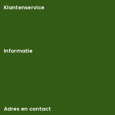
Klantenservice
Mijn account
Klantenservice
Contact
Over ons
Informatie
Verzendkosten en levertijden
Retouren en garantie
Algemene voorwaarden
Privacy en Disclaimer
Kennisbank
Perimeterdraad advies
Adres en contact