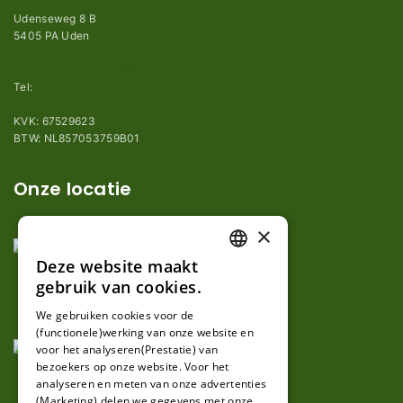
Udenseweg 8 B
5405 PA Uden
info@robotmaaier-mesjes.nl
Tel:
+31 (0)85 78 255 78
KVK: 67529623
BTW: NL857053759B01
Onze locatie
×
Deze website maakt
DUTCH
gebruik van cookies.
FRENCH
We gebruiken cookies voor de
(functionele)werking van onze website en
GERMAN
voor het analyseren(Prestatie) van
bezoekers op onze website. Voor het
analyseren en meten van onze advertenties
(Marketing) delen we gegevens met onze