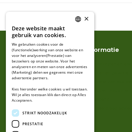
×
Deze website maakt
DUTCH
gebruik van cookies.
FRENCH
We gebruiken cookies voor de
Klantenservice
Informatie
(functionele)werking van onze website en
GERMAN
voor het analyseren(Prestatie) van
bezoekers op onze website. Voor het
Mijn account
Verzendkosten en lever
analyseren en meten van onze advertenties
(Marketing) delen we gegevens met onze
Klantenservice
Retouren en garantie
advertentie partners.
Contact
Algemene voorwaarde
Kies hieronder welke cookies u wil toestaan.
Over ons
Privacy en Disclaimer
Wil je alles toestaan klik dan direct op Alles
Kennisbank
Accepteren.
Perimeterdraad advies
STRIKT NOODZAKELIJK
PRESTATIE