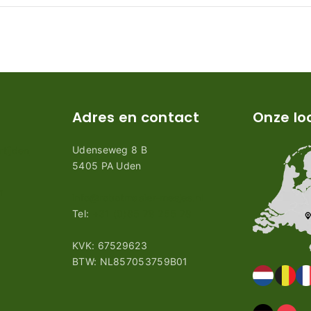
Adres en contact
Onze lo
Udenseweg 8 B
tijden
5405 PA Uden
n
info@robotmaaier-mesjes.nl
Tel:
+31 (0)85 78 255 78
KVK: 67529623
BTW: NL857053759B01