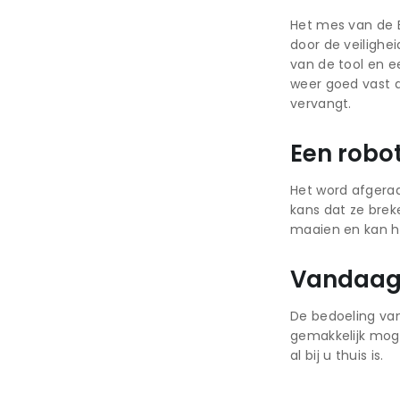
Het mes van de B
door de veilighe
van de tool en e
weer goed vast d
vervangt.
Een robo
Het word afgerad
kans dat ze brek
maaien en kan h
Vandaag 
De bedoeling van
gemakkelijk moge
al bij u thuis is.