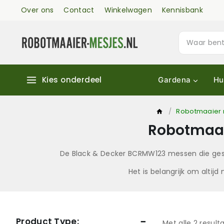
Over ons
Contact
Winkelwagen
Kennisbank
Kies onderdeel
Gardena
Hu
/
Robotmaaier 
Robotmaai
De Black & Decker BCRMW123 messen die geschi
Het is belangrijk om altij
Product Type:
Met alle
2
result