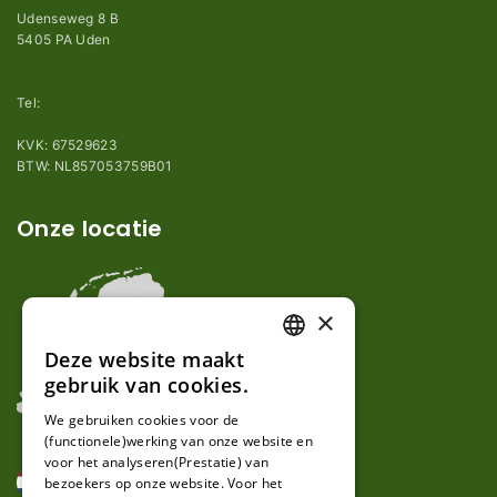
Udenseweg 8 B
5405 PA Uden
info@robotmaaier-mesjes.nl
Tel:
+31 (0)85 78 255 78
KVK: 67529623
BTW: NL857053759B01
Onze locatie
×
Deze website maakt
DUTCH
gebruik van cookies.
FRENCH
We gebruiken cookies voor de
(functionele)werking van onze website en
GERMAN
voor het analyseren(Prestatie) van
bezoekers op onze website. Voor het