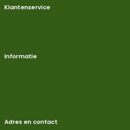
Klantenservice
Mijn account
Klantenservice
Contact
Over ons
Informatie
Verzendkosten en levertijden
Retouren en garantie
Algemene voorwaarden
Privacy en Disclaimer
Kennisbank
Perimeterdraad advies
Adres en contact