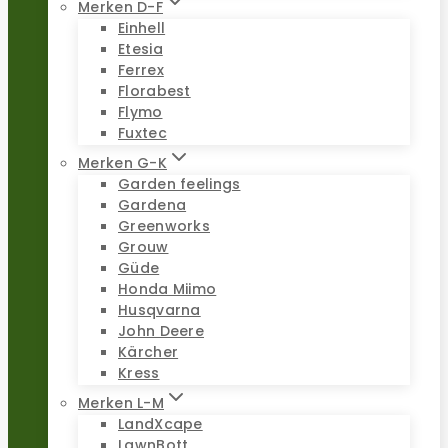
Merken D-F
Einhell
Etesia
Ferrex
Florabest
Flymo
Fuxtec
Merken G-K
Garden feelings
Gardena
Greenworks
Grouw
Güde
Honda Miimo
Husqvarna
John Deere
Kärcher
Kress
Merken L-M
LandXcape
LawnBott