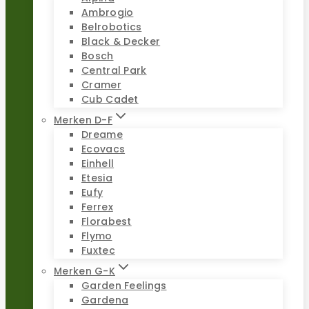
Ambrogio
Belrobotics
Black & Decker
Bosch
Central Park
Cramer
Cub Cadet
Merken D-F
Dreame
Ecovacs
Einhell
Etesia
Eufy
Ferrex
Florabest
Flymo
Fuxtec
Merken G-K
Garden Feelings
Gardena