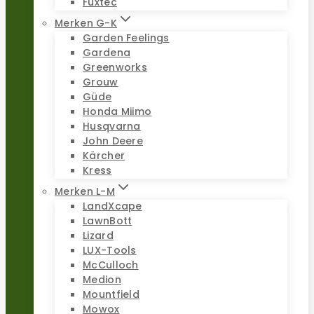
Fuxtec
Merken G-K
Garden Feelings
Gardena
Greenworks
Grouw
Güde
Honda Miimo
Husqvarna
John Deere
Kärcher
Kress
Merken L-M
LandXcape
LawnBott
Lizard
LUX-Tools
McCulloch
Medion
Mountfield
Mowox