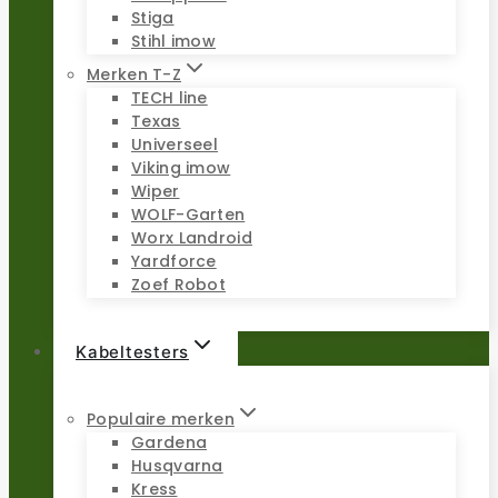
Stiga
Stihl imow
Merken T-Z
TECH line
Texas
Universeel
Viking imow
Wiper
WOLF-Garten
Worx Landroid
Yardforce
Zoef Robot
Kabeltesters
Populaire merken
Gardena
Husqvarna
Kress