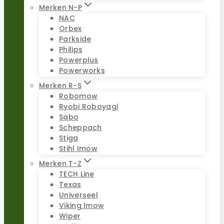
Merken N-P
NAC
Orbex
Parkside
Philips
Powerplus
Powerworks
Merken R-S
Robomow
Ryobi Roboyagi
Sabo
Scheppach
Stiga
Stihl Imow
Merken T-Z
TECH Line
Texas
Universeel
Viking Imow
Wiper