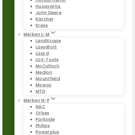
Honda miimo
Husqvarna
John Deere
Kärcher
Kress
Merken L-M
LandXcape
LawnBott
Lizard
LUX-Tools
McCulloch
Medion
Mountfield
Mowox
MTD
Merken N-P
NAC
Orbex
Parkside
Philips
Powerplus