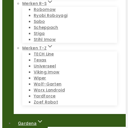
Merken R-S
Robomow
Ryobi Roboyagi
Sabo
Scheppach
Stiga
Stihl Imow
Merken T-Z
TECH Line
Texas
Universeel
Viking Imow
Wiper
Wolf-Garten
Worx Landroid
Yardforce
Zoef Robot
Gardena