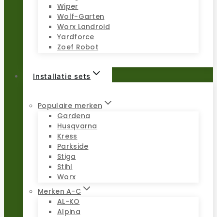
Wiper
Wolf-Garten
Worx Landroid
Yardforce
Zoef Robot
Installatie sets
Populaire merken
Gardena
Husqvarna
Kress
Parkside
Stiga
Stihl
Worx
Merken A-C
AL-KO
Alpina