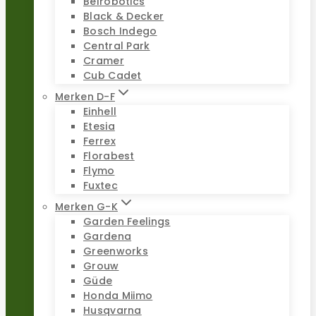
Belrobotics
Black & Decker
Bosch Indego
Central Park
Cramer
Cub Cadet
Merken D-F
Einhell
Etesia
Ferrex
Florabest
Flymo
Fuxtec
Merken G-K
Garden Feelings
Gardena
Greenworks
Grouw
Güde
Honda Miimo
Husqvarna