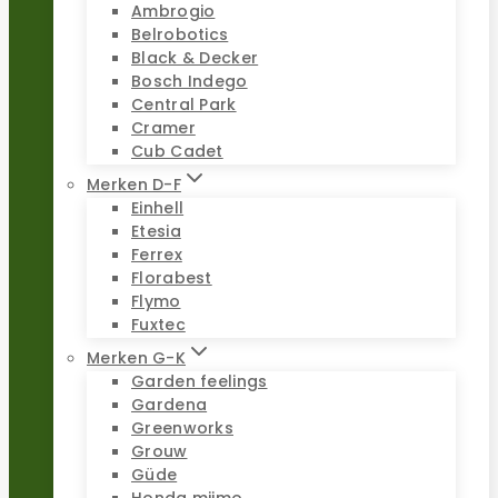
Ambrogio
Belrobotics
Black & Decker
Bosch Indego
Central Park
Cramer
Cub Cadet
Merken D-F
Einhell
Etesia
Ferrex
Florabest
Flymo
Fuxtec
Merken G-K
Garden feelings
Gardena
Greenworks
Grouw
Güde