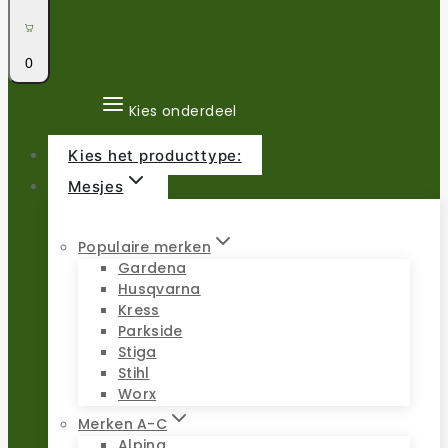
0
Kies onderdeel
Kies het producttype:
Mesjes
Populaire merken
Gardena
Husqvarna
Kress
Parkside
Stiga
Stihl
Worx
Merken A-C
Alpina