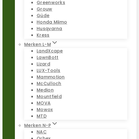
Greenworks
Grouw
Güde
Honda Miimo
Husqvarna
Kress
Merken L-M
LandXcape
LawnBott
Lizard
LUX-Tools
Mammotion
McCulloch
Medion
Mountfield
MOVA
Mowox
MTD
Merken N-P
NAC
Orbex