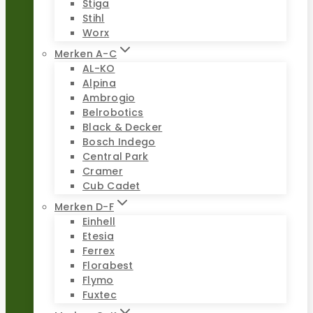
Stiga
Stihl
Worx
Merken A-C
AL-KO
Alpina
Ambrogio
Belrobotics
Black & Decker
Bosch Indego
Central Park
Cramer
Cub Cadet
Merken D-F
Einhell
Etesia
Ferrex
Florabest
Flymo
Fuxtec