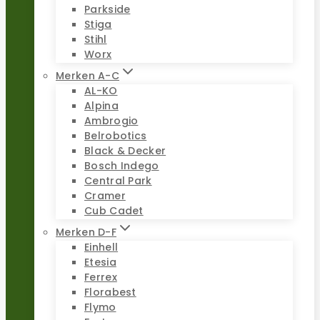
Parkside
Stiga
Stihl
Worx
Merken A-C
AL-KO
Alpina
Ambrogio
Belrobotics
Black & Decker
Bosch Indego
Central Park
Cramer
Cub Cadet
Merken D-F
Einhell
Etesia
Ferrex
Florabest
Flymo