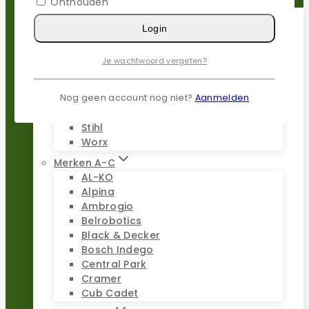
Onthouden
Login
Populaire merken
Gardena
Je wachtwoord vergeten?
Husqvarna
Kress
Nog geen account nog niet?
Aanmelden
Parkside
Stiga
Stihl
Worx
Merken A-C
AL-KO
Alpina
Ambrogio
Belrobotics
Black & Decker
Bosch Indego
Central Park
Cramer
Cub Cadet