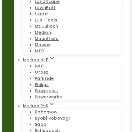
LandXcape
LawnBott
Lizard
LUX-Tools
McCulloch
Medion
Mountfield
Mowox
MTD
Merken N-P
NAC
Orbex
Parkside
Philips
Powerplus
Powerworks
Merken R-S
Robomow
Ryobi Roboyagi
Sabo
Scheppach