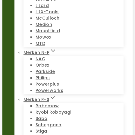
Lizard
LUX-Tools
McCulloch
Medion
Mountfield
Mowox
MTD
Merken N-P
NAC
Orbex
Parkside
Philips
Powerplus
Powerworks
Merken R-S
Robomow
Ryobi Roboyagi
Sabo
Scheppach
Stiga