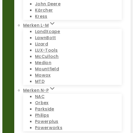
John Deere
Kärcher
Kress
Merken L-M
LandXcape
LawnBott
Lizard
LUX-Tools
McCulloch
Medion
Mountfield
Mowox
MTD
Merken N-P
NAC
Orbex
Parkside
Philips
Powerplus
Powerworks