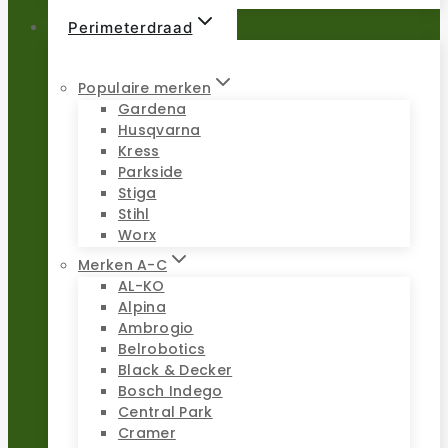
Perimeterdraad
Populaire merken
Gardena
Husqvarna
Kress
Parkside
Stiga
Stihl
Worx
Merken A-C
AL-KO
Alpina
Ambrogio
Belrobotics
Black & Decker
Bosch Indego
Central Park
Cramer