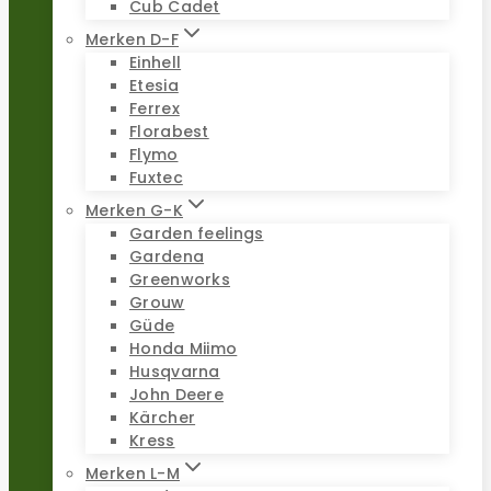
Cub Cadet
Merken D-F
Einhell
Etesia
Ferrex
Florabest
Flymo
Fuxtec
Merken G-K
Garden feelings
Gardena
Greenworks
Grouw
Güde
Honda Miimo
Husqvarna
John Deere
Kärcher
Kress
Merken L-M