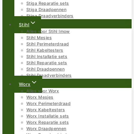
Stiga Reparatie sets
Stiga Draadpennen
Stiga Draadverbinders
Stihl
Alles voor Stihl Imow
Stihl Mesjes
Stihl Perimeterdraad
Stihl Kabeltesters
Stihl Installatie sets
Stihl Reparatie sets
Stihl Draadpennen
Stihl Draadverbinders
Worx
Alles voor Worx
Worx Mesjes
Worx Perimeterdraad
Worx Kabeltesters
Worx Installatie sets
Worx Reparatie sets
Worx Draadpennen