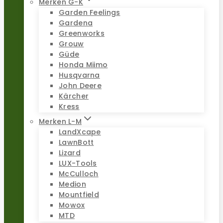
Merken G-K
Garden Feelings
Gardena
Greenworks
Grouw
Güde
Honda Miimo
Husqvarna
John Deere
Kärcher
Kress
Merken L-M
LandXcape
LawnBott
Lizard
LUX-Tools
McCulloch
Medion
Mountfield
Mowox
MTD