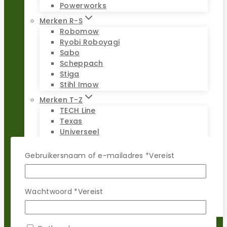
Powerworks
Merken R-S
Robomow
Ryobi Roboyagi
Sabo
Scheppach
Stiga
Stihl Imow
Merken T-Z
TECH Line
Texas
Universeel
Viking Imow
Wiper
Gebruikersnaam of e-mailadres
*
Vereist
WOLF-Garten
Worx Landroid
Yardforce
Wachtwoord
*
Vereist
Zoef Robot
Reparatie sets