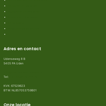
Verzendkosten en levertijden
Retouren en garantie
Algemene voorwaarden
Privacy en Disclaimer
Kennisbank
Perimeterdraad advies
Adres en contact
Udenseweg 8 B
5405 PA Uden
info@robotmaaier-mesjes.nl
Tel:
+31 (0)85 78 255 78
KVK: 67529623
BTW: NL857053759B01
Onze locatie