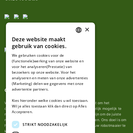
×
Deze website maakt
DUTCH
gebruik van cookies.
FRENCH
We gebruiken cookies voor de
(functionele)werking van onze website en
GERMAN
voor het analyseren(Prestatie) van
bezoekers op onze website. Voor het
analyseren en meten van onze advertenties
(Marketing) delen we gegevens met onze
advertentie partners.
Over ons
Kies hieronder welke cookies u wil toestaan.
Wij van robotmaaier-mesjes.nl doen ons uiterste best om het
Wil je alles toestaan klik dan direct op Alles
onderhoud van robot grasmaaier mesjes zo gemakkelijk mogelijk te
Accepteren.
maken. Uit ervaring merkten we hoe lastig het kan zijn om de juiste
messen voor een automatische grasmachine te vinden. Ons doel is om
STRIKT NOODZAKELIJK
het u makkelijk te maken om de goede mesjes voor uw robotmaaier te
kopen.