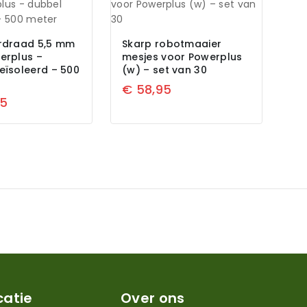
rdraad 5,5 mm
Skarp robotmaaier
erplus –
mesjes voor Powerplus
eïsoleerd – 500
(w) – set van 30
€
58,95
95
catie
Over ons