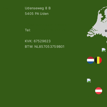
Udenseweg 8 B
tijden
5405 PA Uden
n
info@robotmaaier-mesjes.nl
Tel:
+31 (0)85 78 255 78
KVK: 67529623
BTW: NL857053759B01