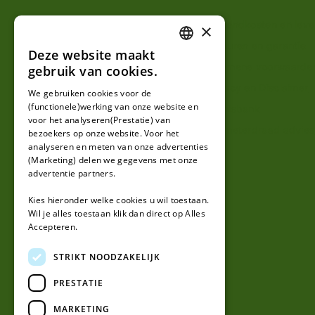
Mijn account
Verzendkosten en lever
×
Klantenservice
Retouren en garantie
Deze website maakt
DUTCH
Contact
Algemene voorwaarde
gebruik van cookies.
FRENCH
Over ons
Privacy en Disclaimer
We gebruiken cookies voor de
(functionele)werking van onze website en
GERMAN
Kennisbank
voor het analyseren(Prestatie) van
Perimeterdraad advies
bezoekers op onze website. Voor het
analyseren en meten van onze advertenties
(Marketing) delen we gegevens met onze
advertentie partners.
Kies hieronder welke cookies u wil toestaan.
Wil je alles toestaan klik dan direct op Alles
Accepteren.
STRIKT NOODZAKELIJK
PRESTATIE
MARKETING