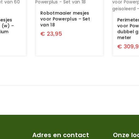
Robotmaaier mesjes
voor Powerplus – Set
esjes
Perimete
van 18
 (w) –
voor Pow
nium
dubbel g
€
23,95
meter
€
309,
Adres en contact
Onze lo