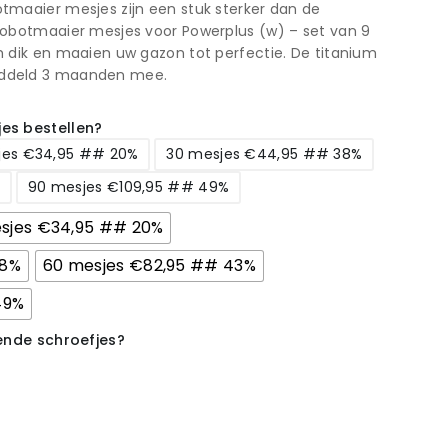
tmaaier mesjes zijn een stuk sterker dan de
robotmaaier mesjes voor Powerplus (w) – set van 9
 dik en maaien uw gazon tot perfectie. De titanium
ddeld 3 maanden mee.
es bestellen?
jes €34,95 ## 20%
30 mesjes €44,95 ## 38%
90 mesjes €109,95 ## 49%
esjes €34,95 ## 20%
38%
60 mesjes €82,95 ## 43%
49%
rende schroefjes?