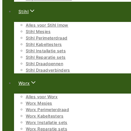
Stihl
Alles voor Stihl Imow
Stihl Mesjes
Stihl Perimeterdraad
Stihl Kabeltesters
Stihl Installatie sets
Stihl Reparatie sets
Stihl Draadpennen
Stihl Draadverbinders
Worx
Alles voor Worx
Worx Mesjes
Worx Perimeterdraad
Worx Kabeltesters
Worx Installatie sets
Worx Reparatie sets